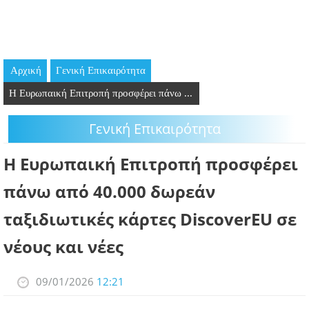
GOING OUT
ΕΠΙΧΕΙΡΗΣΕΙΣ
Αρχική
Γενική Επικαιρότητα
ΘΕΣΕΙΣ ΕΡΓΑΣΙΑΣ
Η Ευρωπαική Επιτροπή προσφέρει πάνω ...
PODCAST
Γενική Επικαιρότητα
ΠΡΟΣΩΠΑ
Η Ευρωπαική Επιτροπή προσφέρει
ΛΑΡΝΑΚΑ 2030
πάνω από 40.000 δωρεάν
ταξιδιωτικές κάρτες DiscoverEU σε
ΣΥΝΔΕΣΜΟΙ
νέους και νέες
ΠΕΡΙΣΣΟΤΕΡΑ
09/01/2026
12:21