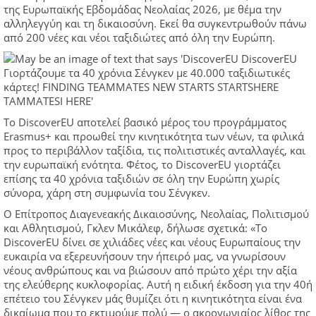
της Ευρωπαϊκής Εβδομάδας Νεολαίας 2026, με θέμα την
αλληλεγγύη και τη δικαιοσύνη. Εκεί θα συγκεντρωθούν πάνω
από 200 νέες και νέοι ταξιδιώτες από όλη την Ευρώπη.
Το DiscoverEU αποτελεί βασικό μέρος του προγράμματος
Erasmus+ και προωθεί την κινητικότητα των νέων, τα φιλικά
προς το περιβάλλον ταξίδια, τις πολιτιστικές ανταλλαγές, και
την ευρωπαϊκή ενότητα. Φέτος, το DiscoverEU γιορτάζει
επίσης τα 40 χρόνια ταξιδιών σε όλη την Ευρώπη χωρίς
σύνορα, χάρη στη συμφωνία του Σένγκεν.
Ο Επίτροπος Διαγενεακής Δικαιοσύνης, Νεολαίας, Πολιτισμού
και Αθλητισμού, Γκλεν Μικάλεφ, δήλωσε σχετικά: «Το
DiscoverEU δίνει σε χιλιάδες νέες και νέους Ευρωπαίους την
ευκαιρία να εξερευνήσουν την ήπειρό μας, να γνωρίσουν
νέους ανθρώπους και να βιώσουν από πρώτο χέρι την αξία
της ελεύθερης κυκλοφορίας. Αυτή η ειδική έκδοση για την 40ή
επέτειο του Σένγκεν μάς θυμίζει ότι η κινητικότητα είναι ένα
δικαίωμα που το εκτιμούμε πολύ — ο ακρογωνιαίος λίθος της