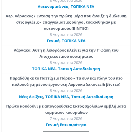
8 Αυγούστου 2026
,
Aστυνομικά νέα
ΤΟΠΙΚΑ ΝΕΑ
Αερ. Λάρνακας / Ένταση την πρώτη μέρα που άνοιξε η διέλευση
στις αφίξεις – Επαγγελματίες οδηγοί τσακώθηκαν με
αστυνομικούς (ΒΙΝΤΕΟ)
8 Αυγούστου 2026
,
Γενικά
ΤΟΠΙΚΑ ΝΕΑ
Λάρνακα: Αυτή η λεωφόρος κλείνει για την Γ’ φάση του
Αποχετευτικού συστήματος
8 Αυγούστου 2026
,
ΤΟΠΙΚΑ ΝΕΑ
Τοπική Αυτοδιοίκηση
Παραδόθηκε το Παττίχειο Πάρκο – Τα συν και πλην του πιο
πολυσυζητημένου έργου στη Λάρνακα (εικόνες & βίντεο)
8 Αυγούστου 2026
,
,
Νέες Αφίξεις
ΤΟΠΙΚΑ ΝΕΑ
Τοπική Αυτοδιοίκηση
Πρώτο κουδούνι με απαγορεύσεις: Εκτός σχολείων εμβλήματα
κομμάτων και ομάδων
7 Αυγούστου 2026
Γενική Επικαιρότητα