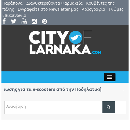
Παράπονα
Διανυκτερεύοντα Φαρμακεία
Kουβέντες της
πόλης
Εγγραφείτε στο Newsletter μας
Αρθογραφία
Γνώμες
Επικοινωνία
Close
σης για τα e-scooters από την Ποδηλατική
Αερ. Λ
ς
αφίξει
(ΒΙΝΤΕ
ΤΟΠΙΚΑ ΝΕΑ
ΑΤΖΕΝΤΑ