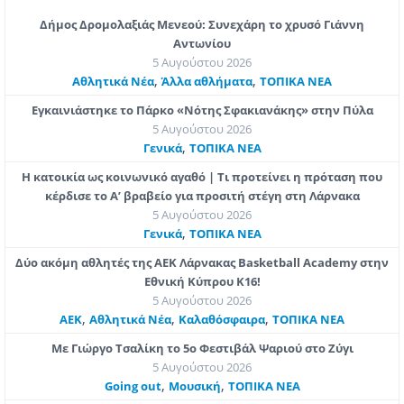
Δήμος Δρομολαξιάς Μενεού: Συνεχάρη το χρυσό Γιάννη
Αντωνίου
5 Αυγούστου 2026
,
,
Αθλητικά Νέα
Άλλα αθλήματα
ΤΟΠΙΚΑ ΝΕΑ
Εγκαινιάστηκε το Πάρκο «Νότης Σφακιανάκης» στην Πύλα
5 Αυγούστου 2026
,
Γενικά
ΤΟΠΙΚΑ ΝΕΑ
Η κατοικία ως κοινωνικό αγαθό | Τι προτείνει η πρόταση που
κέρδισε το Α’ βραβείο για προσιτή στέγη στη Λάρνακα
5 Αυγούστου 2026
,
Γενικά
ΤΟΠΙΚΑ ΝΕΑ
Δύο ακόμη αθλητές της ΑΕΚ Λάρνακας Basketball Academy στην
Εθνική Κύπρου Κ16!
5 Αυγούστου 2026
,
,
,
ΑΕΚ
Αθλητικά Νέα
Καλαθόσφαιρα
ΤΟΠΙΚΑ ΝΕΑ
Με Γιώργο Τσαλίκη το 5ο Φεστιβάλ Ψαριού στο Ζύγι
5 Αυγούστου 2026
,
,
Going out
Μουσική
ΤΟΠΙΚΑ ΝΕΑ