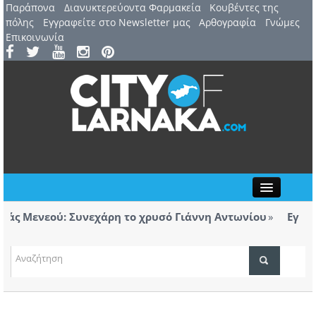
Παράπονα
Διανυκτερεύοντα Φαρμακεία
Kουβέντες της
πόλης
Εγγραφείτε στο Newsletter μας
Αρθογραφία
Γνώμες
Επικοινωνία
Close
ς Μενεού: Συνεχάρη το χρυσό Γιάννη Αντωνίου
Εγκαινι
φορολόγητα τσιγάρα βρέθηκαν σε ταξί με προορισμό
Λάρν
ΤΟΠΙΚΑ ΝΕΑ
ΑΤΖΕΝΤΑ