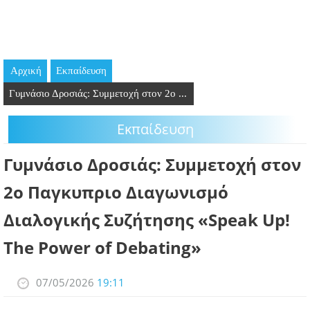
GOING OUT
ΕΠΙΧΕΙΡΗΣΕΙΣ
Αρχική
Εκπαίδευση
ΘΕΣΕΙΣ ΕΡΓΑΣΙΑΣ
Γυμνάσιο Δροσιάς: Συμμετοχή στον 2ο ...
PODCAST
Εκπαίδευση
ΠΡΟΣΩΠΑ
Γυμνάσιο Δροσιάς: Συμμετοχή στον
ΛΑΡΝΑΚΑ 2030
2ο Παγκυπριο Διαγωνισμό
Διαλογικής Συζήτησης «Speak Up!
ΣΥΝΔΕΣΜΟΙ
The Power of Debating»
ΠΕΡΙΣΣΟΤΕΡΑ
07/05/2026
19:11