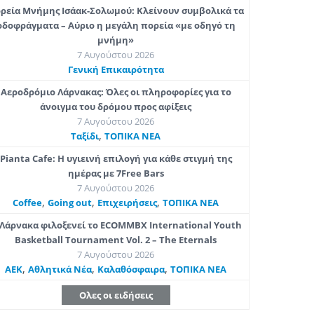
ρεία Μνήμης Ισάακ-Σολωμού: Κλείνουν συμβολικά τα
οδοφράγματα – Αύριο η μεγάλη πορεία «με οδηγό τη
μνήμη»
7 Αυγούστου 2026
Γενική Επικαιρότητα
Αεροδρόμιο Λάρνακας: Όλες οι πληροφορίες για το
άνοιγμα του δρόμου προς αφίξεις
7 Αυγούστου 2026
,
Ταξίδι
ΤΟΠΙΚΑ ΝΕΑ
Pianta Cafe: Η υγιεινή επιλογή για κάθε στιγμή της
ημέρας με 7Free Bars
7 Αυγούστου 2026
,
,
,
Coffee
Going out
Επιχειρήσεις
ΤΟΠΙΚΑ ΝΕΑ
Λάρνακα φιλοξενεί το ECOMMBX International Youth
Basketball Tournament Vol. 2 – The Eternals
7 Αυγούστου 2026
,
,
,
ΑΕΚ
Αθλητικά Νέα
Καλαθόσφαιρα
ΤΟΠΙΚΑ ΝΕΑ
Ολες οι ειδήσεις