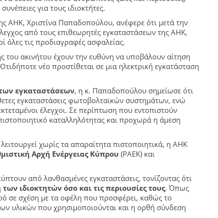
συνέπειες για τους ιδιοκτήτες.
ης ΑΗΚ, Χριστίνα Παπαδοπούλου, ανέφερε ότι μετά την
λεγχος από τους επιθεωρητές εγκαταστάσεων της ΑΗΚ,
οί όλες τις προδιαγραφές ασφαλείας.
της του ακινήτου έχουν την ευθύνη να υποβάλουν αίτηση
 «Οτιδήποτε νέο προστίθεται σε μια ηλεκτρική εγκατάσταση
των εγκαταστάσεων
, η κ. Παπαδοπούλου σημείωσε ότι
σθετες εγκαταστάσεις φωτοβολταϊκών συστημάτων, ενώ
εκτεταμένοι έλεγχοι. Σε περίπτωση που εντοπιστούν
 πιστοποιητικό καταλληλότητας και προχωρά η άμεση
 λειτουργεί χωρίς τα απαραίτητα πιστοποιητικά, η ΑΗΚ
μιστική Αρχή Ενέργειας Κύπρου
(ΡΑΕΚ) και
ύπτουν από λανθασμένες εγκαταστάσεις, τονίζοντας ότι
 των ιδιοκτητών όσο και τις περιουσίες τους
. Όπως
κρό σε σχέση με τα οφέλη που προσφέρει, καθώς το
 των υλικών που χρησιμοποιούνται και η ορθή σύνδεση