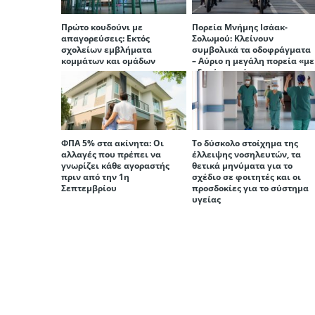
Πρώτο κουδούνι με
Πορεία Μνήμης Ισάακ-
απαγορεύσεις: Εκτός
Σολωμού: Κλείνουν
σχολείων εμβλήματα
συμβολικά τα οδοφράγματα
κομμάτων και ομάδων
– Αύριο η μεγάλη πορεία «με
οδηγό τη μνήμη»
ΦΠΑ 5% στα ακίνητα: Οι
Το δύσκολο στοίχημα της
αλλαγές που πρέπει να
έλλειψης νοσηλευτών, τα
γνωρίζει κάθε αγοραστής
θετικά μηνύματα για το
πριν από την 1η
σχέδιο σε φοιτητές και οι
Σεπτεμβρίου
προσδοκίες για το σύστημα
υγείας