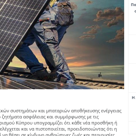
Πο
Η 
κών συστημάτων και μπαταριών αποθήκευσης ενέργειας
ιο ζητήματα ασφάλειας και συμμόρφωσης με τις
τρισμού Κύπρου υπογραμμίζει ότι κάθε νέα προσθήκη ή
λέγχεται και να πιστοποιείται, προειδοποιώντας ότι η
α θέσει σε κίνδυνο ανθρώπινες ζωές και περιουσίες,