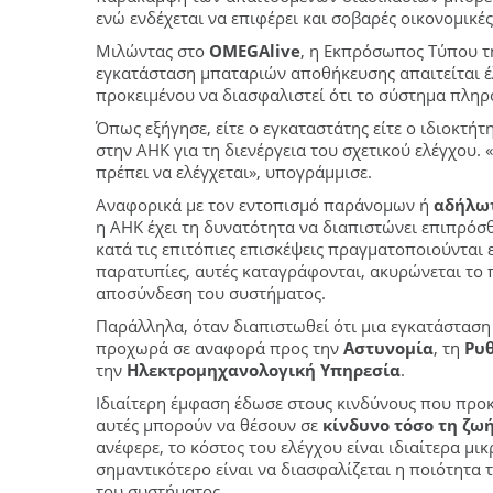
ενώ ενδέχεται να επιφέρει και σοβαρές οικονομικές 
Μιλώντας στο
OMEGAlive
, η Εκπρόσωπος Τύπου τ
εγκατάσταση μπαταριών αποθήκευσης απαιτείται έ
προκειμένου να διασφαλιστεί ότι το σύστημα πληρ
Όπως εξήγησε, είτε ο εγκαταστάτης είτε ο ιδιοκτή
στην ΑΗΚ για τη διενέργεια του σχετικού ελέγχου.
πρέπει να ελέγχεται», υπογράμμισε.
Αναφορικά με τον εντοπισμό παράνομων ή
αδήλω
η ΑΗΚ έχει τη δυνατότητα να διαπιστώνει επιπρό
κατά τις επιτόπιες επισκέψεις πραγματοποιούνται 
παρατυπίες, αυτές καταγράφονται, ακυρώνεται το
αποσύνδεση του συστήματος.
Παράλληλα, όταν διαπιστωθεί ότι μια εγκατάσταση
προχωρά σε αναφορά προς την
Αστυνομία
, τη
Ρυθ
την
Ηλεκτρομηχανολογική Υπηρεσία
.
Ιδιαίτερη έμφαση έδωσε στους κινδύνους που προκ
αυτές μπορούν να θέσουν σε
κίνδυνο τόσο τη ζωή
ανέφερε, το κόστος του ελέγχου είναι ιδιαίτερα μι
σημαντικότερο είναι να διασφαλίζεται η ποιότητα
του συστήματος.