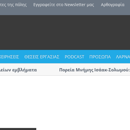
τες της πόλης
Εγγραφείτε στο Newsletter μας
Αρθογραφία
ΧΕΙΡΗΣΕΙΣ
ΘΕΣΕΙΣ ΕΡΓΑΣΙΑΣ
PODCAST
ΠΡΟΣΩΠΑ
ΛΑΡΝΑ
ίων εμβλήματα
Πορεία Μνήμης Ισάακ-Σολωμού: Κλ
Αύριο η μεγάλη πορεία «με οδηγό 