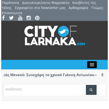
Παράπονα
Διανυκτερεύοντα Φαρμακεία
Kουβέντες της
πόλης
Εγγραφείτε στο Newsletter μας
Αρθογραφία
Γνώμες
Επικοινωνία
Close
ξιάς Μενεού: Συνεχάρη το χρυσό Γιάννη Αντωνίου
Εγκα
σμοφορολόγητα τσιγάρα βρέθηκαν σε ταξί με προορισμό
Λ
ΤΟΠΙΚΑ ΝΕΑ
ΑΤΖΕΝΤΑ