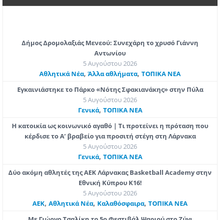
Δήμος Δρομολαξιάς Μενεού: Συνεχάρη το χρυσό Γιάννη
Αντωνίου
5 Αυγούστου 2026
,
,
Αθλητικά Νέα
Άλλα αθλήματα
ΤΟΠΙΚΑ ΝΕΑ
Εγκαινιάστηκε το Πάρκο «Νότης Σφακιανάκης» στην Πύλα
5 Αυγούστου 2026
,
Γενικά
ΤΟΠΙΚΑ ΝΕΑ
Η κατοικία ως κοινωνικό αγαθό | Τι προτείνει η πρόταση που
κέρδισε το Α’ βραβείο για προσιτή στέγη στη Λάρνακα
5 Αυγούστου 2026
,
Γενικά
ΤΟΠΙΚΑ ΝΕΑ
Δύο ακόμη αθλητές της ΑΕΚ Λάρνακας Basketball Academy στην
Εθνική Κύπρου Κ16!
5 Αυγούστου 2026
,
,
,
ΑΕΚ
Αθλητικά Νέα
Καλαθόσφαιρα
ΤΟΠΙΚΑ ΝΕΑ
Με Γιώργο Τσαλίκη το 5ο Φεστιβάλ Ψαριού στο Ζύγι