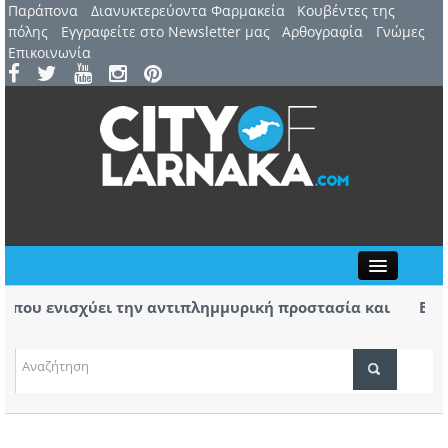
Παράπονα
Διανυκτερεύοντα Φαρμακεία
Kουβέντες της
πόλης
Εγγραφείτε στο Newsletter μας
Αρθογραφία
Γνώμες
Επικοινωνία
Close
που ενισχύει την αντιπλημμυρική προστασία και
Βύρας:
της περιοχής
α της φωτιάς στο Καλό Χωριό ο Πάλμας- «Ουδέν
Στις φ
χειρότ
ΤΟΠΙΚΑ ΝΕΑ
ΑΤΖΕΝΤΑ