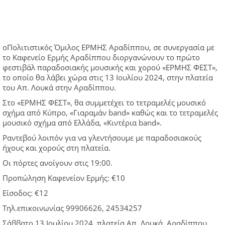
οΠολιτιστικός Όμιλος ΕΡΜΗΣ Αραδίππου, σε συνεργασία με
το Καφενείο Ερμής Αραδίππου διοργανώνουν το πρώτο
φεστιβάλ παραδοσιακής μουσικής και χορού «ΕΡΜΗΣ ΦΕΣΤ»,
το οποίο θα λάβει χώρα στις 13 Ιουλίου 2024, στην πλατεία
του Απ. Λουκά στην Αραδίππου.
Στο «ΕΡΜΗΣ ΦΕΣΤ», θα συμμετέχει το τετραμελές μουσικό
σχήμα από Κύπρο, «Γιαραμάν band» καθώς και το τετραμελές
μουσικό σχήμα από Ελλάδα, «Κιντέρια band».
Ραντεβού λοιπόν για να γλεντήσουμε με παραδοσιακούς
ήχους και χορούς στη πλατεία.
Οι πόρτες ανοίγουν στις 19:00.
Προπώληση Καφενείον Ερμής: €10
Είσοδος: €12
Τηλ.επικοινωνίας 99906626, 24534257
Σάββατο 13 Ιουλίου 2024, πλατεία Απ. Λουκά, Αραδίππου,