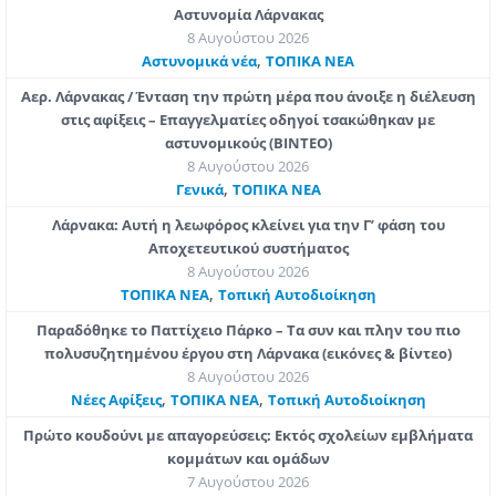
Αστυνομία Λάρνακας
8 Αυγούστου 2026
,
Aστυνομικά νέα
ΤΟΠΙΚΑ ΝΕΑ
Αερ. Λάρνακας / Ένταση την πρώτη μέρα που άνοιξε η διέλευση
στις αφίξεις – Επαγγελματίες οδηγοί τσακώθηκαν με
αστυνομικούς (ΒΙΝΤΕΟ)
8 Αυγούστου 2026
,
Γενικά
ΤΟΠΙΚΑ ΝΕΑ
Λάρνακα: Αυτή η λεωφόρος κλείνει για την Γ’ φάση του
Αποχετευτικού συστήματος
8 Αυγούστου 2026
,
ΤΟΠΙΚΑ ΝΕΑ
Τοπική Αυτοδιοίκηση
Παραδόθηκε το Παττίχειο Πάρκο – Τα συν και πλην του πιο
πολυσυζητημένου έργου στη Λάρνακα (εικόνες & βίντεο)
8 Αυγούστου 2026
,
,
Νέες Αφίξεις
ΤΟΠΙΚΑ ΝΕΑ
Τοπική Αυτοδιοίκηση
Πρώτο κουδούνι με απαγορεύσεις: Εκτός σχολείων εμβλήματα
κομμάτων και ομάδων
7 Αυγούστου 2026