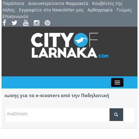
Παράπονα
Διανυκτερεύοντα Φαρμακεία
Kουβέντες της
πόλης
Εγγραφείτε στο Newsletter μας
Αρθογραφία
Γνώμες
Επικοινωνία
Close
σης για τα e-scooters από την Ποδηλατική
Αερ. Λ
ς
αφίξει
(ΒΙΝΤΕ
ΤΟΠΙΚΑ ΝΕΑ
ΑΤΖΕΝΤΑ