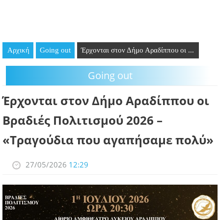
GOING OUT
ΕΠΙΧΕΙΡΗΣΕΙΣ
Αρχική
Going out
Έρχονται στον Δήμο Αραδίππου οι ...
ΘΕΣΕΙΣ ΕΡΓΑΣΙΑΣ
Going out
PODCAST
Έρχονται στον Δήμο Αραδίππου οι
ΠΡΟΣΩΠΑ
Βραδιές Πολιτισμού 2026 –
ΛΑΡΝΑΚΑ 2030
«Τραγούδια που αγαπήσαμε πολύ»
ΣΥΝΔΕΣΜΟΙ
27/05/2026
12:29
ΠΕΡΙΣΣΟΤΕΡΑ