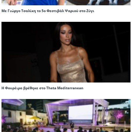
Με Γιώργο Τσαλίκη το 5ο Φεστιβάλ Ψαριού στο Ζύγι
Η Φουρέιρα βρέθηκε στο Theta Mediterranean