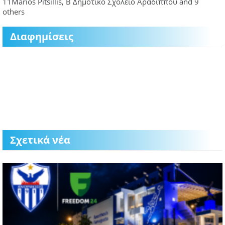
11
Marios Pitsillis, Β Δημοτικο Σχολείο Αραδιππου and 9
others
Διαφημίσεις
Σχετικά νέα