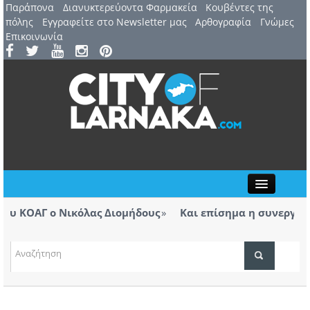
Παράπονα
Διανυκτερεύοντα Φαρμακεία
Kουβέντες της
πόλης
Εγγραφείτε στο Newsletter μας
Αρθογραφία
Γνώμες
Επικοινωνία
Close
 ΚΟΑΓ ο Νικόλας Διομήδους
Και επίσημα η συνεργασία
ΤΟΠΙΚΑ ΝΕΑ
μα το πόρισμα για την πυρκαγιά στο πεδίο
ύπτουν ευθύνες, αυτές θα αποδοθούν»
ΑΤΖΕΝΤΑ