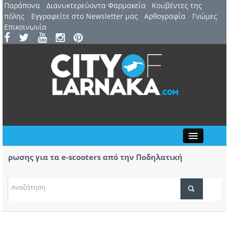
Παράπονα
Διανυκτερεύοντα Φαρμακεία
Kουβέντες της
πόλης
Εγγραφείτε στο Newsletter μας
Αρθογραφία
Γνώμες
Επικοινωνία
Close
ωσης για τα e-scooters από την Ποδηλατική
Αερ. 
ας
αφίξε
(ΒΙΝΤ
ΤΟΠΙΚΑ ΝΕΑ
ΑΤΖΕΝΤΑ