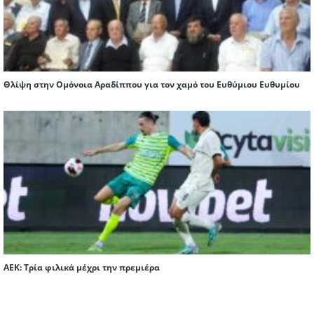
Θλίψη στην Ομόνοια Αραδίππου για τον χαμό του Ευθύμιου Ευθυμίου
ΑΕΚ: Τρία φιλικά μέχρι την πρεμιέρα