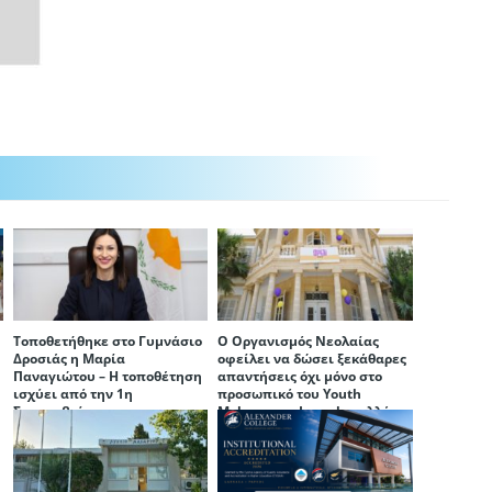
Τοποθετήθηκε στο Γυμνάσιο
Ο Οργανισμός Νεολαίας
Δροσιάς η Μαρία
οφείλει να δώσει ξεκάθαρες
ή
Παναγιώτου – Η τοποθέτηση
απαντήσεις όχι μόνο στο
ισχύει από την 1η
προσωπικό του Youth
Σεπτεμβρίου
Makerspace Larnaka, αλλά
και στην ίδια την πόλη της
Λάρνακας