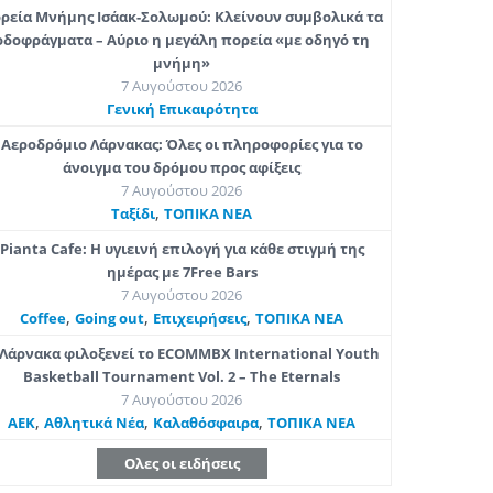
ρεία Μνήμης Ισάακ-Σολωμού: Κλείνουν συμβολικά τα
οδοφράγματα – Αύριο η μεγάλη πορεία «με οδηγό τη
μνήμη»
7 Αυγούστου 2026
Γενική Επικαιρότητα
Αεροδρόμιο Λάρνακας: Όλες οι πληροφορίες για το
άνοιγμα του δρόμου προς αφίξεις
7 Αυγούστου 2026
,
Ταξίδι
ΤΟΠΙΚΑ ΝΕΑ
Pianta Cafe: Η υγιεινή επιλογή για κάθε στιγμή της
ημέρας με 7Free Bars
7 Αυγούστου 2026
,
,
,
Coffee
Going out
Επιχειρήσεις
ΤΟΠΙΚΑ ΝΕΑ
Λάρνακα φιλοξενεί το ECOMMBX International Youth
Basketball Tournament Vol. 2 – The Eternals
7 Αυγούστου 2026
,
,
,
ΑΕΚ
Αθλητικά Νέα
Καλαθόσφαιρα
ΤΟΠΙΚΑ ΝΕΑ
Ολες οι ειδήσεις