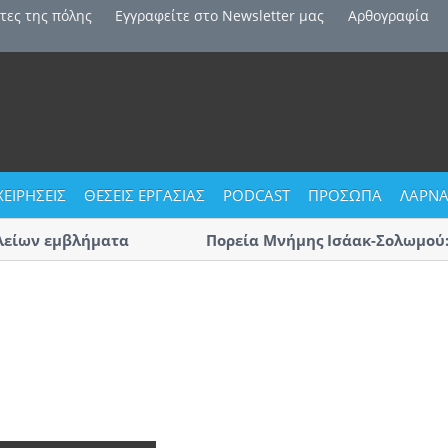
τες της πόλης
Εγγραφείτε στο Newsletter μας
Αρθογραφία
ΧΕΙΡΗΣΕΙΣ
ΘΕΣΕΙΣ ΕΡΓΑΣΙΑΣ
PODCAST
ΠΡΟΣΩΠΑ
ΛΑΡΝΑ
είων εμβλήματα
Πορεία Μνήμης Ισάακ-Σολωμού: Κ
Αύριο η μεγάλη πορεία «με οδηγό