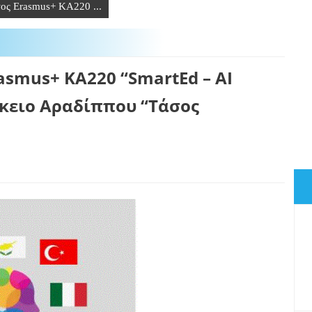
ος Erasmus+ KA220 ...
smus+ KA220 “SmartEd – AI
Λύκειο Αραδίππου “Τάσος