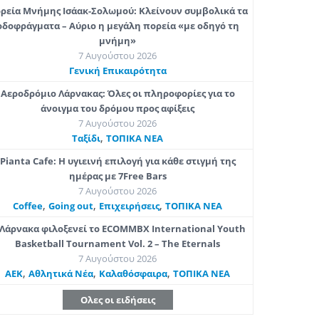
ρεία Μνήμης Ισάακ-Σολωμού: Κλείνουν συμβολικά τα
οδοφράγματα – Αύριο η μεγάλη πορεία «με οδηγό τη
μνήμη»
7 Αυγούστου 2026
Γενική Επικαιρότητα
Αεροδρόμιο Λάρνακας: Όλες οι πληροφορίες για το
άνοιγμα του δρόμου προς αφίξεις
7 Αυγούστου 2026
,
Ταξίδι
ΤΟΠΙΚΑ ΝΕΑ
Pianta Cafe: Η υγιεινή επιλογή για κάθε στιγμή της
ημέρας με 7Free Bars
7 Αυγούστου 2026
,
,
,
Coffee
Going out
Επιχειρήσεις
ΤΟΠΙΚΑ ΝΕΑ
Λάρνακα φιλοξενεί το ECOMMBX International Youth
Basketball Tournament Vol. 2 – The Eternals
7 Αυγούστου 2026
,
,
,
ΑΕΚ
Αθλητικά Νέα
Καλαθόσφαιρα
ΤΟΠΙΚΑ ΝΕΑ
Ολες οι ειδήσεις