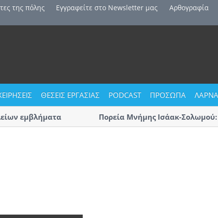
τες της πόλης
Εγγραφείτε στο Newsletter μας
Αρθογραφία
ΧΕΙΡΗΣΕΙΣ
ΘΕΣΕΙΣ ΕΡΓΑΣΙΑΣ
PODCAST
ΠΡΟΣΩΠΑ
ΛΑΡΝΑ
ίων εμβλήματα
Πορεία Μνήμης Ισάακ-Σολωμού: Κλ
Αύριο η μεγάλη πορεία «με οδηγό 