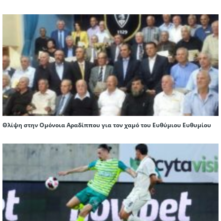
Θλίψη στην Ομόνοια Αραδίππου για τον χαμό του Ευθύμιου Ευθυμίου