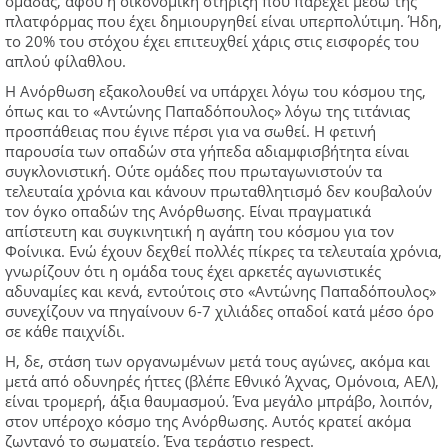
ομάδας, αφού η οικονομική στήριξη που παρέχει μέσω της
πλατφόρμας που έχει δημιουργηθεί είναι υπερπολύτιμη. Ήδη,
το 20% του στόχου έχει επιτευχθεί χάρις στις εισφορές του
απλού φίλαθλου.
Η Ανόρθωση εξακολουθεί να υπάρχει λόγω του κόσμου της,
όπως και το «Αντώνης Παπαδόπουλος» λόγω της τιτάνιας
προσπάθειας που έγινε πέρσι για να σωθεί. Η φετινή
παρουσία των οπαδών στα γήπεδα αδιαμφισβήτητα είναι
συγκλονιστική. Ούτε ομάδες που πρωταγωνιστούν τα
τελευταία χρόνια και κάνουν πρωταθλητισμό δεν κουβαλούν
τον όγκο οπαδών της Ανόρθωσης. Είναι πραγματικά
απίστευτη και συγκινητική η αγάπη του κόσμου για τον
Φοίνικα. Ενώ έχουν δεχθεί πολλές πίκρες τα τελευταία χρόνια,
γνωρίζουν ότι η ομάδα τους έχει αρκετές αγωνιστικές
αδυναμίες και κενά, εντούτοις στο «Αντώνης Παπαδόπουλος»
συνεχίζουν να πηγαίνουν 6-7 χιλιάδες οπαδοί κατά μέσο όρο
σε κάθε παιχνίδι.
Η, δε, στάση των οργανωμένων μετά τους αγώνες, ακόμα και
μετά από οδυνηρές ήττες (βλέπε Εθνικό Άχνας, Ομόνοια, AEΛ),
είναι τρομερή, άξια θαυμασμού. Ένα μεγάλο μπράβο, λοιπόν,
στον υπέροχο κόσμο της Ανόρθωσης. Αυτός κρατεί ακόμα
ζωντανό το σωματείο. Ένα τεράστιο respect.