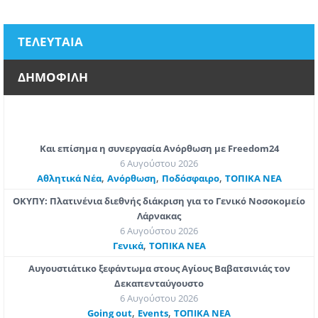
ΤΕΛΕΥΤΑΙΑ
ΔΗΜΟΦΙΛΗ
Και επίσημα η συνεργασία Ανόρθωση με Freedom24
6 Αυγούστου 2026
,
,
,
Αθλητικά Νέα
Ανόρθωση
Ποδόσφαιρο
ΤΟΠΙΚΑ ΝΕΑ
ΟΚΥΠΥ: Πλατινένια διεθνής διάκριση για το Γενικό Νοσοκομείο
Λάρνακας
6 Αυγούστου 2026
,
Γενικά
ΤΟΠΙΚΑ ΝΕΑ
Αυγουστιάτικο ξεφάντωμα στους Αγίους Βαβατσινιάς τον
Δεκαπενταύγουστο
6 Αυγούστου 2026
,
,
Going out
Εvents
ΤΟΠΙΚΑ ΝΕΑ