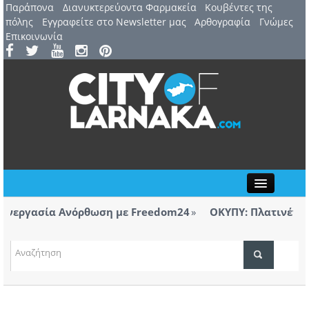
Παράπονα
Διανυκτερεύοντα Φαρμακεία
Kουβέντες της
πόλης
Εγγραφείτε στο Newsletter μας
Αρθογραφία
Γνώμες
Επικοινωνία
Close
εργασία Ανόρθωση με Freedom24
ΟΚΥΠΥ: Πλατινένια δι
Λάρνακας
ΤΟΠΙΚΑ ΝΕΑ
εργασία Ανόρθωση με Freedom24
ΑΤΖΕΝΤΑ