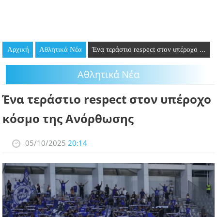
GOING OUT
ΕΠΙΧΕΙΡΗΣΕΙΣ
Αρχική
Αθλητικά Νέα
Ένα τεράστιο respect στον υπέροχο ...
ΘΕΣΕΙΣ ΕΡΓΑΣΙΑΣ
Αθλητικά Νέα
PODCAST
Ένα τεράστιο respect στον υπέροχο
ΠΡΟΣΩΠΑ
κόσμο της Ανόρθωσης
ΛΑΡΝΑΚΑ 2030
05/10/2025
20:14
ΣΥΝΔΕΣΜΟΙ
ΠΕΡΙΣΣΟΤΕΡΑ