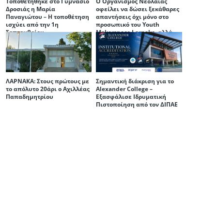
Τοποθετήθηκε στο Γυμνάσιο
Ο Οργανισμός Νεολαίας
Δροσιάς η Μαρία
οφείλει να δώσει ξεκάθαρες
ή
Παναγιώτου – Η τοποθέτηση
απαντήσεις όχι μόνο στο
ισχύει από την 1η
προσωπικό του Youth
Σεπτεμβρίου
Makerspace Larnaka, αλλά
και στην ίδια την πόλη της
Λάρνακας
ΛΑΡΝΑΚΑ: Στους πρώτους με
Σημαντική διάκριση για το
το απόλυτο 20άρι ο Αχιλλέας
Alexander College –
Παπαδημητρίου
Εξασφάλισε Ιδρυματική
Πιστοποίηση από τον ΔΙΠΑΕ