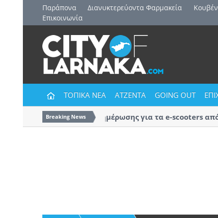
Παράπονα
Διανυκτερεύοντα Φαρμακεία
Kουβέν
Επικοινωνία
ΤΟΠΙΚΑ ΝΕΑ
ΑΤΖΕΝΤΑ
GOING OUT
ΕΠΙ
Εκστρατεία ενημέρωσης για τα e-scooters από τ
Breaking News
Αστυνομία Λάρνακας