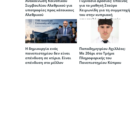
Ανακοίνωση Κοινοτικού
Γυμνάσιο Δροσιάς: Έπαινος
Συμβουλίου Αλεθρικού για
για το μαθητή Σταύρο
υποτροφίες προς κάτοικους
Χειμωνίδη για τη συμμετοχ
Αλεθρικού
του στην κυπριακή
αποστολή του Διεθνούς
Μαθηματικού Διαγωνισμού
(ΜIMC)
Η δημιουργία ενός
Παπαδημητρίου Αχιλλέας:
πανεπιστημίου δεν είναι
Με 20άρι στο Τμήμα
επένδυση σε κτίρια. Είναι
Πληροφορικής του
επένδυση στο μέλλον
Πανεπιστημίου Κύπρου