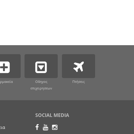
ρμακεία
Οδηγος
Πτήσεις
επιχειρησεων
SOCIAL MEDIA
εια