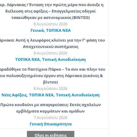
ερ. Λάρνακας / Ένταση την πρώτη μέρα που άνοιξε η
διέλευση στις αφίξεις – Επαγγελματίες οδηγοί
τσακώθηκαν με αστυνομικούς (ΒΙΝΤΕΟ)
8 Αυγούστου 2026
,
Γενικά
ΤΟΠΙΚΑ ΝΕΑ
άρνακα: Αυτή η λεωφόρος κλείνει για την Γ’ φάση του
Αποχετευτικού συστήματος
8 Αυγούστου 2026
,
ΤΟΠΙΚΑ ΝΕΑ
Τοπική Αυτοδιοίκηση
αραδόθηκε το Παττίχειο Πάρκο – Τα συν και πλην του
πιο πολυσυζητημένου έργου στη Λάρνακα (εικόνες &
βίντεο)
8 Αυγούστου 2026
,
,
Νέες Αφίξεις
ΤΟΠΙΚΑ ΝΕΑ
Τοπική Αυτοδιοίκηση
Πρώτο κουδούνι με απαγορεύσεις: Εκτός σχολείων
εμβλήματα κομμάτων και ομάδων
7 Αυγούστου 2026
Γενική Επικαιρότητα
Ολες οι ειδήσεις