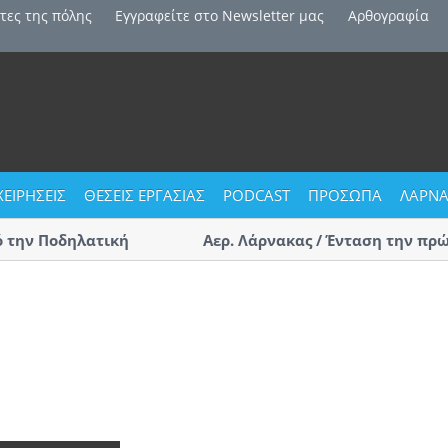
τες της πόλης
Εγγραφείτε στο Newsletter μας
Αρθογραφία
ΧΕΙΡΗΣΕΙΣ
ΘΕΣΕΙΣ ΕΡΓΑΣΙΑΣ
PODCAST
ΠΡΟΣΩΠΑ
ΛΑΡΝΑ
ην Ποδηλατική
Αερ. Λάρνακας / Ένταση την πρώτη 
αφίξεις – Επαγγελματίες οδηγοί τ
(ΒΙΝΤΕΟ)