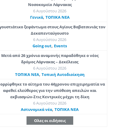
Νοσοκομείο Λάρνακας
6 Αυγούστου 2026
,
Γενικά
ΤΟΠΙΚΑ ΝΕΑ
γουστιάτικο ξεφάντωμα στους Αγίους Βαβατσινιάς τον
Δεκαπενταύγουστο
6 Αυγούστου 2026
,
Going out
Εvents
Μετά από 26 χρόνια αναμονής παραδόθηκε ο νέος
δρόμος Λάρνακας – Δεκέλειας
6 Αυγούστου 2026
,
ΤΟΠΙΚΑ ΝΕΑ
Τοπική Αυτοδιοίκηση
ορρίφθηκε το αίτημα του 44χρονου επιχειρηματία να
αφεθεί ελεύθερος για την υπόθεση απειλών και
εκβιασμών-Στις Κεντρικές μέχρι τη δίκη
6 Αυγούστου 2026
,
Aστυνομικά νέα
ΤΟΠΙΚΑ ΝΕΑ
Ολες οι ειδήσεις