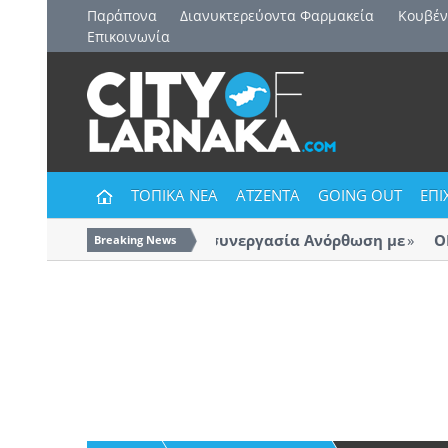
Παράπονα
Διανυκτερεύοντα Φαρμακεία
Kουβέν
Επικοινωνία
ΤΟΠΙΚΑ ΝΕΑ
ΑΤΖΕΝΤΑ
GOING OUT
ΕΠΙ
Και επίσημα η συνεργασία Ανόρθωση με
ΟΚΥΠ
Breaking News
Λάρν