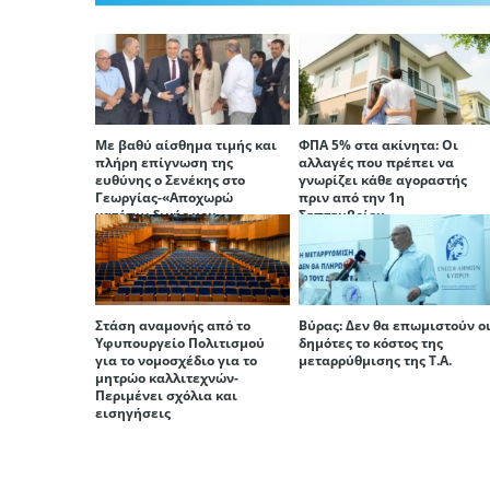
Με βαθύ αίσθημα τιμής και
ΦΠΑ 5% στα ακίνητα: Οι
πλήρη επίγνωση της
αλλαγές που πρέπει να
ευθύνης ο Σενέκης στο
γνωρίζει κάθε αγοραστής
Γεωργίας-«Αποχωρώ
πριν από την 1η
κατόπιν δικής μου
Σεπτεμβρίου
επιλογής», διαμήνυσε η
Παναγιώτου
Στάση αναμονής από το
Βύρας: Δεν θα επωμιστούν ο
Υφυπουργείο Πολιτισμού
δημότες το κόστος της
για το νομοσχέδιο για το
μεταρρύθμισης της Τ.Α.
μητρώο καλλιτεχνών-
Περιμένει σχόλια και
εισηγήσεις