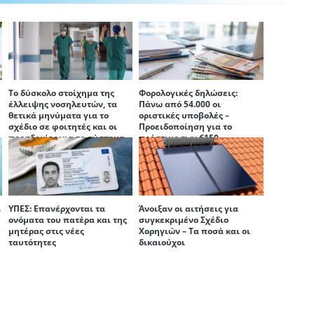
Το δύσκολο στοίχημα της
Φορολογικές δηλώσεις:
έλλειψης νοσηλευτών, τα
Πάνω από 54.000 οι
θετικά μηνύματα για το
οριστικές υποβολές –
σχέδιο σε φοιτητές και οι
Προειδοποίηση για το
προσδοκίες για το σύστημα
πρόστιμο των €150
υγείας
ι
ΥΠΕΣ: Επανέρχονται τα
Άνοιξαν οι αιτήσεις για
ονόματα του πατέρα και της
συγκεκριμένο Σχέδιο
μητέρας στις νέες
Χορηγιών – Τα ποσά και οι
ταυτότητες
δικαιούχοι