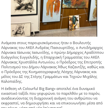
Ανάμεσα στους παρευρισκόμενους ήταν ο Βουλευτής
Λάρνακας του ΑΚΕΛ Ανδρέας Πασιουρτίδης, ο Αντιδήμαρχος
Λάρνακα Ιάσωνας Ιασωνίδης, ο πρώην Δήμαρχος Αραδίππου
Ευάγγελος Ευγγελιδής, η Επαρχιακή Γραμματέας του ΑΚΕΛ
Λάρνακας Χρυστάλλα Αντωνίου, ο Πρόεδρος της Επιτροπής
Πολιτισμού του Δήμου Λάρνακας Άθως Καζαντζής, καθώς και
ο Πρόεδρος της Κινηματογραφικής Λέσχης Λάρνακας και
μέλος του ΔΣ της Στέγης Γραμμάτων και Τεχνών Μιχάλης
Καλοπαίδης.
Η έκθεση «A Colourful Big Bang» αποτελεί ένα δυναμικό
εικαστικό ταξίδι που γεφυρώνει το παρελθόν με το παρόν,
αναδεικνύοντας τη διαχρονική ανάγκη του ανθρώπου να
εκφραστεί, να δημιουργήσει και να επικοινωνήσει μέσα από
την τέχνη, μέσα από νέα “σύμπαντα”.