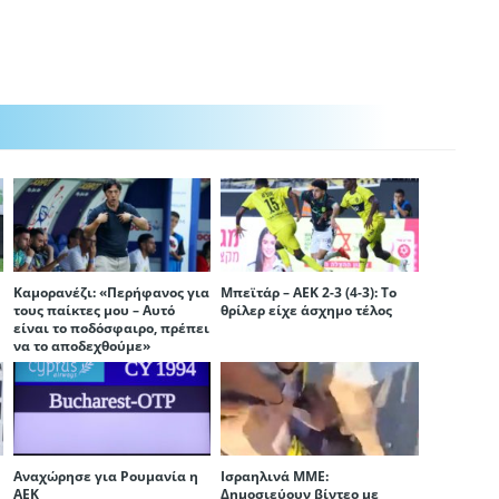
Καμορανέζι: «Περήφανος για
Μπεϊτάρ – ΑΕΚ 2-3 (4-3): Το
τους παίκτες μου – Αυτό
θρίλερ είχε άσχημο τέλος
είναι το ποδόσφαιρο, πρέπει
να το αποδεχθούμε»
Αναχώρησε για Ρουμανία η
Ισραηλινά ΜΜΕ:
ΑΕΚ
Δημοσιεύουν βίντεο με