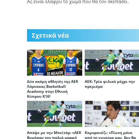
Ας είναι ελαφρύ το χώμα που θα τον σκεπάσει.
Σχετικά νέα
Δύο ακόμη αθλητές της ΑΕΚ
ΑΕΚ: Τρία φιλικά μέχρι την
Λάρνακας Basketball
πρεμιέρα
Academy στην Εθνική
Κύπρου Κ16!
Απόψε με την Μπεϊτάρ: «ΑΕΚ
Καμορανέζι: «Πίεση μόνο
θυμήσου την παλιά μορφή
από τη γυναίκα μου, δεν θα