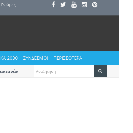
Γνώμες
ΚΑ 2030
ΣΥΝΔΕΣΜΟΙ
ΠΕΡΙΣΣΟΤΕΡΑ
ιανάκης» στην Πύλα
Η κατοικία ως κοινωνικό αγαθό | Τ
το Α’ βραβείο για προσιτή στέγη σ