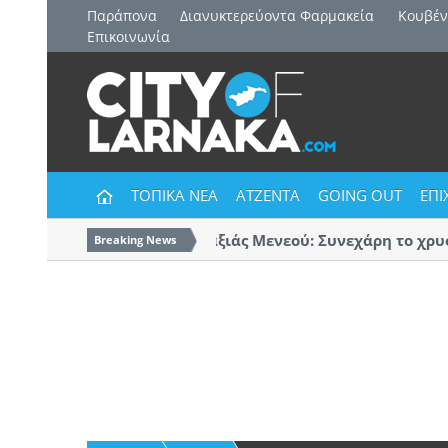
Παράπονα
Διανυκτερεύοντα Φαρμακεία
Kουβέν
Επικοινωνία
ΤΟΠΙΚΑ ΝΕΑ
ΑΤΖΕΝΤΑ
GOING OUT
ΕΠΙ
Δήμος Δρομολαξιάς Μενεού: Συνεχάρη το χρυσό 
Breaking News