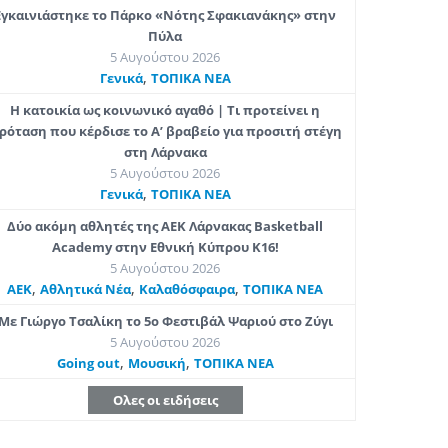
Εγκαινιάστηκε το Πάρκο «Νότης Σφακιανάκης» στην
Πύλα
5 Αυγούστου 2026
,
Γενικά
ΤΟΠΙΚΑ ΝΕΑ
Η κατοικία ως κοινωνικό αγαθό | Τι προτείνει η
ρόταση που κέρδισε το Α’ βραβείο για προσιτή στέγη
στη Λάρνακα
5 Αυγούστου 2026
,
Γενικά
ΤΟΠΙΚΑ ΝΕΑ
Δύο ακόμη αθλητές της ΑΕΚ Λάρνακας Basketball
Academy στην Εθνική Κύπρου Κ16!
5 Αυγούστου 2026
,
,
,
ΑΕΚ
Αθλητικά Νέα
Καλαθόσφαιρα
ΤΟΠΙΚΑ ΝΕΑ
Με Γιώργο Τσαλίκη το 5ο Φεστιβάλ Ψαριού στο Ζύγι
5 Αυγούστου 2026
,
,
Going out
Μουσική
ΤΟΠΙΚΑ ΝΕΑ
Ολες οι ειδήσεις