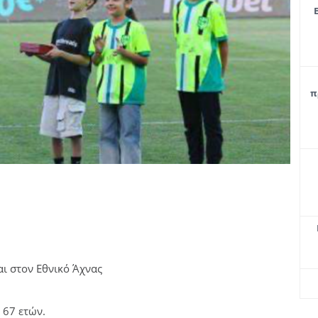
π
ι στον Εθνικό Άχνας
 67 ετών.