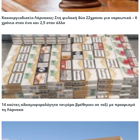
Κακουργιοδικείο Λάρνακας: Στη φυλακή δύο 22χρονοι για ναρκωτικά – 6
χρόνια στον ένα και 2,5 στον άλλο
14 κούτες αδασμοφορολόγητα τσιγάρα βρέθηκαν σε ταξί με προορισμό
τη Λάρνακα