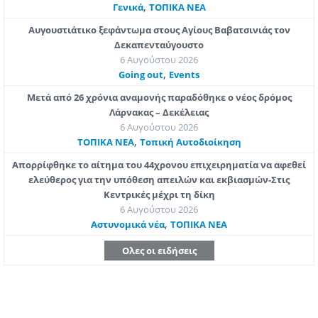
,
Γενικά
ΤΟΠΙΚΑ ΝΕΑ
Αυγουστιάτικο ξεφάντωμα στους Αγίους Βαβατσινιάς τον
Δεκαπενταύγουστο
6 Αυγούστου 2026
,
Going out
Εvents
Μετά από 26 χρόνια αναμονής παραδόθηκε ο νέος δρόμος
Λάρνακας – Δεκέλειας
6 Αυγούστου 2026
,
ΤΟΠΙΚΑ ΝΕΑ
Τοπική Αυτοδιοίκηση
Απορρίφθηκε το αίτημα του 44χρονου επιχειρηματία να αφεθεί
ελεύθερος για την υπόθεση απειλών και εκβιασμών-Στις
Κεντρικές μέχρι τη δίκη
6 Αυγούστου 2026
,
Aστυνομικά νέα
ΤΟΠΙΚΑ ΝΕΑ
Ολες οι ειδήσεις