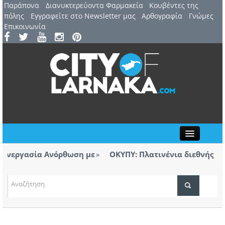
Παράπονα
Διανυκτερεύοντα Φαρμακεία
Kουβέντες της
πόλης
Εγγραφείτε στο Newsletter μας
Αρθογραφία
Γνώμες
Επικοινωνία
Close
εργασία Ανόρθωση με
ΟΚΥΠΥ: Πλατινένια διεθνής διάκρ
Λάρνακας
ΤΟΠΙΚΑ ΝΕΑ
α το πόρισμα για την πυρκαγιά στο πεδίο
Ανοίγ
πτουν ευθύνες, αυτές θα αποδοθούν»
Αεροδ
ΑΤΖΕΝΤΑ