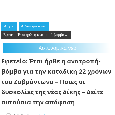
GOING OUT
ΕΠΙΧΕΙΡΗΣΕΙΣ
Αρχική
Aστυνομικά νέα
ΘΕΣΕΙΣ ΕΡΓΑΣΙΑΣ
Εφετείο: Έτσι ήρθε η ανατροπή-βόμβα ...
PODCAST
Aστυνομικά νέα
ΠΡΟΣΩΠΑ
Εφετείο: Έτσι ήρθε η ανατροπή-
ΛΑΡΝΑΚΑ 2030
βόμβα για την καταδίκη 22 χρόνων
του Ζαβράντωνα – Ποιες οι
ΣΥΝΔΕΣΜΟΙ
δυσκολίες της νέας δίκης – Δείτε
ΠΕΡΙΣΣΟΤΕΡΑ
αυτούσια την απόφαση