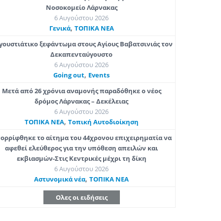
Νοσοκομείο Λάρνακας
6 Αυγούστου 2026
,
Γενικά
ΤΟΠΙΚΑ ΝΕΑ
γουστιάτικο ξεφάντωμα στους Αγίους Βαβατσινιάς τον
Δεκαπενταύγουστο
6 Αυγούστου 2026
,
Going out
Εvents
Μετά από 26 χρόνια αναμονής παραδόθηκε ο νέος
δρόμος Λάρνακας – Δεκέλειας
6 Αυγούστου 2026
,
ΤΟΠΙΚΑ ΝΕΑ
Τοπική Αυτοδιοίκηση
ορρίφθηκε το αίτημα του 44χρονου επιχειρηματία να
αφεθεί ελεύθερος για την υπόθεση απειλών και
εκβιασμών-Στις Κεντρικές μέχρι τη δίκη
6 Αυγούστου 2026
,
Aστυνομικά νέα
ΤΟΠΙΚΑ ΝΕΑ
Ολες οι ειδήσεις