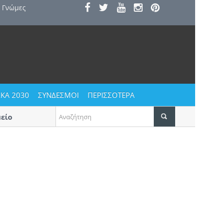
Γνώμες
ΚΑ 2030
ΣΥΝΔΕΣΜΟΙ
ΠΕΡΙΣΣΟΤΕΡΑ
ο
Αυγουστιάτικο ξεφάντωμα στους Αγίους Βαβατσ
Δεκαπενταύγουστο