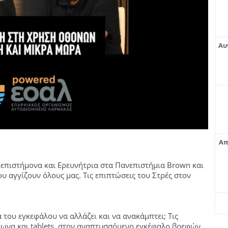
Αυ
Απ
οεπιστήμονα και Ερευνήτρια στα Πανεπιστήμια Brown και
υ αγγίζουν όλους μας. Tις επιπτώσεις του Στρές στον
 του εγκεφάλου να αλλάζει και να ανακάμπτει; Τις
φωνα και tablets, στον αναπτυσσόμενο εγκέφαλο βρεφών