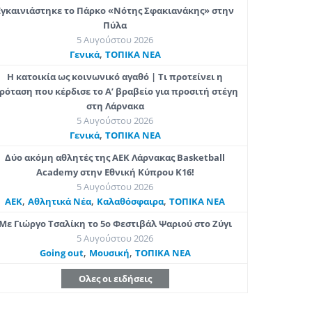
Εγκαινιάστηκε το Πάρκο «Νότης Σφακιανάκης» στην
Πύλα
5 Αυγούστου 2026
,
Γενικά
ΤΟΠΙΚΑ ΝΕΑ
Η κατοικία ως κοινωνικό αγαθό | Τι προτείνει η
ρόταση που κέρδισε το Α’ βραβείο για προσιτή στέγη
στη Λάρνακα
5 Αυγούστου 2026
,
Γενικά
ΤΟΠΙΚΑ ΝΕΑ
Δύο ακόμη αθλητές της ΑΕΚ Λάρνακας Basketball
Academy στην Εθνική Κύπρου Κ16!
5 Αυγούστου 2026
,
,
,
ΑΕΚ
Αθλητικά Νέα
Καλαθόσφαιρα
ΤΟΠΙΚΑ ΝΕΑ
Με Γιώργο Τσαλίκη το 5ο Φεστιβάλ Ψαριού στο Ζύγι
5 Αυγούστου 2026
,
,
Going out
Μουσική
ΤΟΠΙΚΑ ΝΕΑ
Ολες οι ειδήσεις