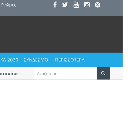
Γνώμες
ΚΑ 2030
ΣΥΝΔΕΣΜΟΙ
ΠΕΡΙΣΣΟΤΕΡΑ
νάκης» στην Πύλα
Η κατοικία ως κοινωνικό αγαθό | Τι 
το Α’ βραβείο για προσιτή στέγη στη