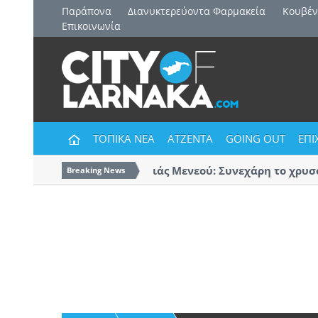
Παράπονα
Διανυκτερεύοντα Φαρμακεία
Kουβέν
Επικοινωνία
ΤΟΠΙΚΑ ΝΕΑ
ΑΤΖΕΝΤΑ
GOING OUT
ΕΠΙ
Δήμος Δρομολαξιάς Μενεού: Συνεχάρη το χρυσό Γι
Breaking News