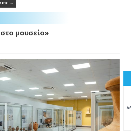
στο ...
 στο μουσείο»
Δή