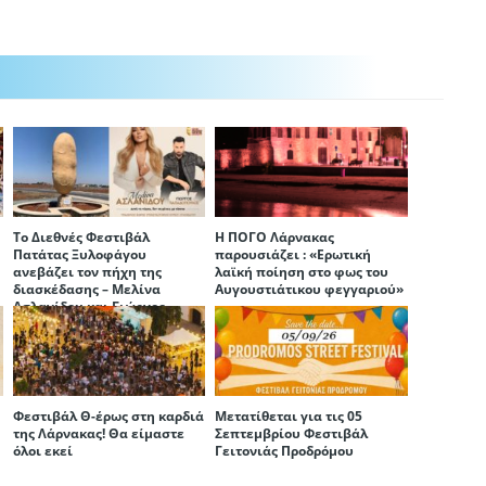
Το Διεθνές Φεστιβάλ
Η ΠΟΓΟ Λάρνακας
Πατάτας Ξυλοφάγου
παρουσιάζει : «Ερωτική
ανεβάζει τον πήχη της
λαϊκή ποίηση στο φως του
διασκέδασης – Μελίνα
Αυγουστιάτικου φεγγαριού»
Ασλανίδου και Γιώργος
Παπαδόπουλος στο
πρόγραμμα
Φεστιβάλ Θ-έρως στη καρδιά
Μετατίθεται για τις 05
της Λάρνακας! Θα είμαστε
Σεπτεμβρίου Φεστιβάλ
όλοι εκεί
Γειτονιάς Προδρόμου