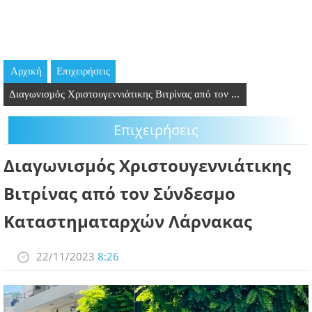
GOING OUT
ΕΠΙΧΕΙΡΗΣΕΙΣ
Αρχική
Επιχειρήσεις
ΘΕΣΕΙΣ ΕΡΓΑΣΙΑΣ
Διαγωνισμός Χριστουγεννιάτικης Βιτρίνας από τον ...
PODCAST
Επιχειρήσεις
ΠΡΟΣΩΠΑ
Διαγωνισμός Χριστουγεννιάτικης
ΛΑΡΝΑΚΑ 2030
Βιτρίνας από τον Σύνδεσμο
Καταστηματαρχών Λάρνακας
ΣΥΝΔΕΣΜΟΙ
ΠΕΡΙΣΣΟΤΕΡΑ
22/11/2023
8:26