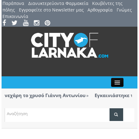
Παράπονα
Διανυκτερεύοντα Φαρμακεία
Kουβέντες της
πόλης
Εγγραφείτε στο Newsletter μας
Αρθογραφία
Γνώμες
Επικοινωνία
Close
εχάρη το χρυσό Γιάννη Αντωνίου
Εγκαινιάστηκε το Πάρ
ιγάρα βρέθηκαν σε ταξί με προορισμό
Λάρνακα: Πέντε χρ
ΤΟΠΙΚΑ ΝΕΑ
ΑΤΖΕΝΤΑ