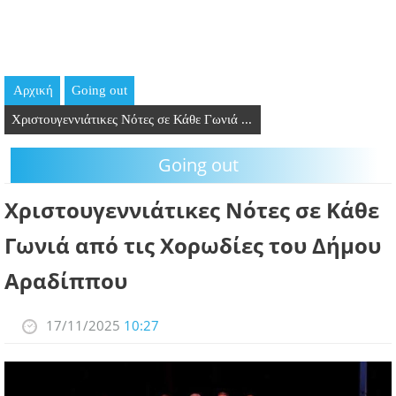
GOING OUT
ΕΠΙΧΕΙΡΗΣΕΙΣ
Αρχική
Going out
ΘΕΣΕΙΣ ΕΡΓΑΣΙΑΣ
Χριστουγεννιάτικες Νότες σε Κάθε Γωνιά ...
PODCAST
Going out
ΠΡΟΣΩΠΑ
Χριστουγεννιάτικες Νότες σε Κάθε
ΛΑΡΝΑΚΑ 2030
Γωνιά από τις Χορωδίες του Δήμου
Αραδίππου
ΣΥΝΔΕΣΜΟΙ
ΠΕΡΙΣΣΟΤΕΡΑ
17/11/2025
10:27