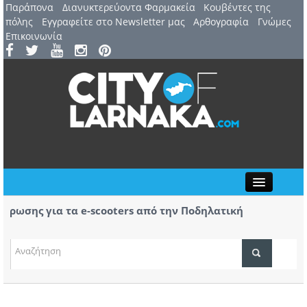
Παράπονα
Διανυκτερεύοντα Φαρμακεία
Kουβέντες της
πόλης
Εγγραφείτε στο Newsletter μας
Αρθογραφία
Γνώμες
Επικοινωνία
Close
ωσης για τα e-scooters από την Ποδηλατική
Αερ. 
ας
αφίξε
(ΒΙΝΤ
ΤΟΠΙΚΑ ΝΕΑ
ΑΤΖΕΝΤΑ