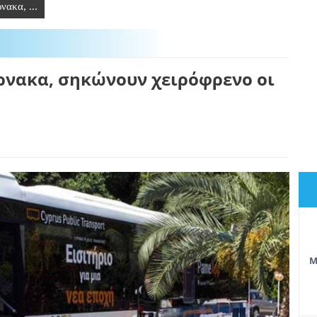
νακα, ...
ρνακα, σηκώνουν χειρόφρενο οι
Μ