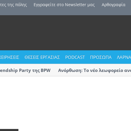
τες της πόλης
Εγγραφείτε στο Newsletter μας
Αρθογραφία
ΧΕΙΡΗΣΕΙΣ
ΘΕΣΕΙΣ ΕΡΓΑΣΙΑΣ
PODCAST
ΠΡΟΣΩΠΑ
ΛΑΡΝΑ
dship Party της BPW
Ανόρθωση: Το νέο λεωφορείο ανοίγε
τα παιδιά