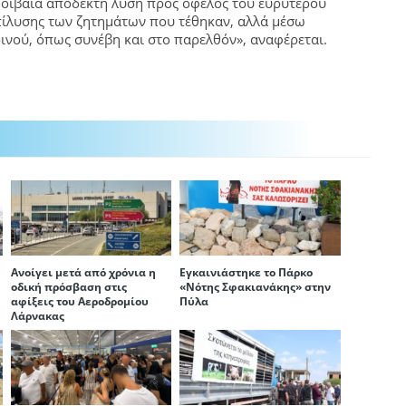
 αμοιβαία αποδεκτή λύση προς όφελος του ευρύτερου
επίλυσης των ζητημάτων που τέθηκαν, αλλά μέσω
ινού, όπως συνέβη και στο παρελθόν», αναφέρεται.
Ανοίγει μετά από χρόνια η
Εγκαινιάστηκε το Πάρκο
οδική πρόσβαση στις
«Νότης Σφακιανάκης» στην
αφίξεις του Αεροδρομίου
Πύλα
Λάρνακας