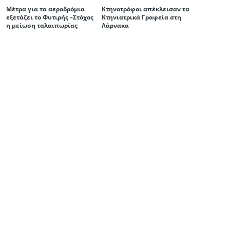
Μέτρα για τα αεροδρόμια
Κτηνοτρόφοι απέκλεισαν τα
εξετάζει το Φυτιρής –Στόχος
Κτηνιατρικά Γραφεία στη
η μείωση ταλαιπωρίας
Λάρνακα