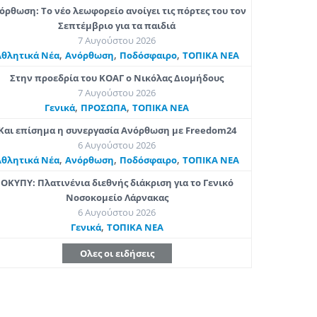
όρθωση: Το νέο λεωφορείο ανοίγει τις πόρτες του τον
Σεπτέμβριο για τα παιδιά
7 Αυγούστου 2026
,
,
,
Αθλητικά Νέα
Ανόρθωση
Ποδόσφαιρο
ΤΟΠΙΚΑ ΝΕΑ
Στην προεδρία του ΚΟΑΓ ο Νικόλας Διομήδους
7 Αυγούστου 2026
,
,
Γενικά
ΠΡΟΣΩΠΑ
ΤΟΠΙΚΑ ΝΕΑ
Και επίσημα η συνεργασία Ανόρθωση με Freedom24
6 Αυγούστου 2026
,
,
,
Αθλητικά Νέα
Ανόρθωση
Ποδόσφαιρο
ΤΟΠΙΚΑ ΝΕΑ
ΟΚΥΠΥ: Πλατινένια διεθνής διάκριση για το Γενικό
Νοσοκομείο Λάρνακας
6 Αυγούστου 2026
,
Γενικά
ΤΟΠΙΚΑ ΝΕΑ
Ολες οι ειδήσεις