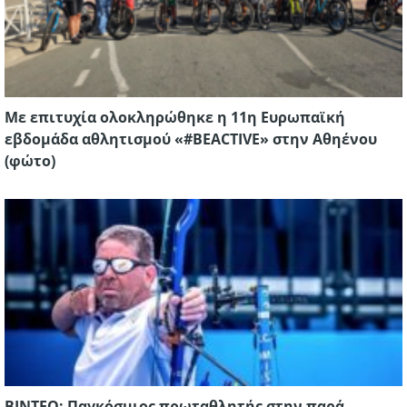
Με επιτυχία ολοκληρώθηκε η 11η Ευρωπαϊκή
εβδομάδα αθλητισμού «#BEACTIVE» στην Αθηένου
(φώτο)
ΒΙΝΤΕΟ: Παγκόσμιος πρωταθλητής στην παρά-