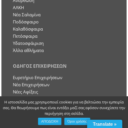
Ανόρθωση
ΑΛΚΗ
Νέα Σαλαμίνα
Ποδόσφαιρο
Καλαθόσφαιρα
Πετόσφαιρα
Υδατοσφάιριση
Άλλα αθλήματα
ΟΔΗΓΟΣ ΕΠΙΧΕΙΡΗΣΕΩΝ
Ευρετήριο Επιχειρήσεων
Nέα Επιχειρήσεων
Νέες Αφίξεις
Δελτία Τύπου
Η ιστοσελίδα μας χρησιμοποιεί cookies για να βελτιώσει την εμπειρία
Προσφορές
σας. Θα θεωρήσουμε πως είναι εντάξει μαζί σας εφόσον συνεχίσετε την
Παρουσίαση Επιχειρήσεων
περιήγηση στη σελίδα.
ΑΠΟΔΟΧΗ
Όροι χρήσης
Translate »