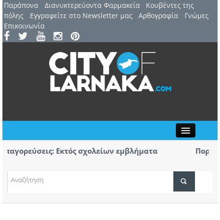
Παράπονα
Διανυκτερεύοντα Φαρμακεία
Kουβέντες της
πόλης
Εγγραφείτε στο Newsletter μας
Αρθογραφία
Γνώμες
Επικοινωνία
Close
εις: Εκτός σχολείων εμβλήματα
Πορεία Μνήμης 
Αύριο η μεγάλη 
υ: 44ο Φεστιβάλ Λευκάρων – Έναρξη /
Πρώτο κουδούνι 
ΤΟΠΙΚΑ ΝΕΑ
κομμάτων και ο
ΑΤΖΕΝΤΑ