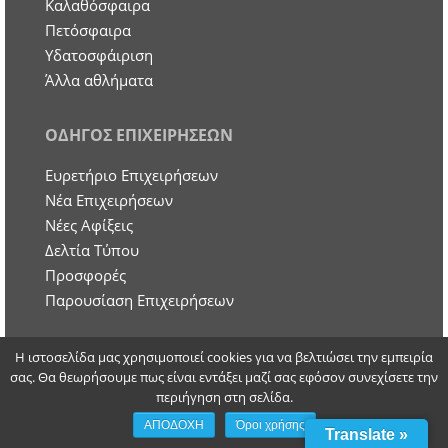
Καλαθόσφαιρα
Πετόσφαιρα
Υδατοσφάιριση
Άλλα αθλήματα
ΟΔΗΓΟΣ ΕΠΙΧΕΙΡΗΣΕΩΝ
Ευρετήριο Επιχειρήσεων
Nέα Επιχειρήσεων
Νέες Αφίξεις
Δελτία Τύπου
Προσφορές
Παρουσίαση Επιχειρήσεων
ΑΛΛΑ
Η ιστοσελίδα μας χρησιμοποιεί cookies για να βελτιώσει την εμπειρία
σας. Θα θεωρήσουμε πως είναι εντάξει μαζί σας εφόσον συνεχίσετε την
Παιδί και Οικογένεια
περιήγηση στη σελίδα.
Υγεία
ΑΠΟΔΟΧΗ
Όροι χρήσης
Translate »
Ψυχολογία