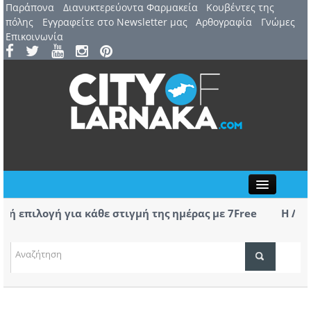
Παράπονα
Διανυκτερεύοντα Φαρμακεία
Kουβέντες της
πόλης
Εγγραφείτε στο Newsletter μας
Αρθογραφία
Γνώμες
Επικοινωνία
Close
λογή για κάθε στιγμή της ημέρας με 7Free
Η Λάρνακα φι
Tournament Vo
ατοποιήθηκε το Friendship Party της BPW
Ανόρθωση: Το
τα παιδιά
ΤΟΠΙΚΑ ΝΕΑ
ΑΤΖΕΝΤΑ