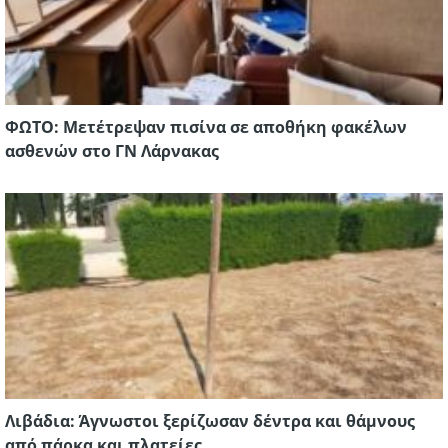
ΦΩΤΟ: Μετέτρεψαν πισίνα σε αποθήκη φακέλων
ασθενών στο ΓΝ Λάρνακας
Λιβάδια: Άγνωστοι ξερίζωσαν δέντρα και θάμνους
από πάρκα και πλατείες