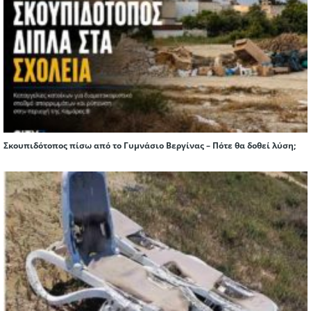
Σκουπιδότοπος πίσω από το Γυμνάσιο Βεργίνας – Πότε θα δοθεί λύση;