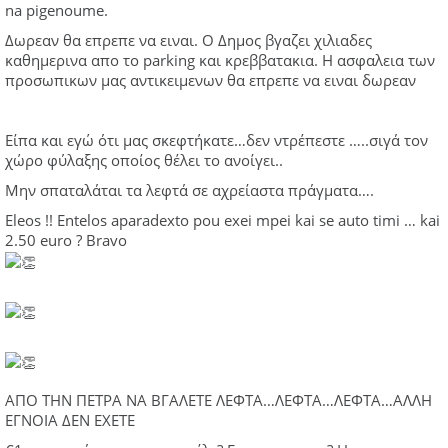
na pigenoume.
Δωρεαν θα επρεπε να ειναι. Ο Δημος βγαζει χιλιαδες
καθημερινα απο το parking και κρεββατακια. Η ασφαλεια των
προσωπικων μας αντικειμενων θα επρεπε να ειναι δωρεαν
Είπα και εγώ ότι μας σκεφτήκατε…δεν ντρέπεστε …..σιγά τον
χώρο φύλαξης οποίος θέλει το ανοίγει..
Μην σπαταλάται τα λεφτά σε αχρείαστα πράγματα….
Eleos !! Entelos aparadexto pou exei mpei kai se auto timi … kai
2.50 euro ? Bravo
ΑΠΟ ΤΗΝ ΠΕΤΡΑ ΝΑ ΒΓΑΛΕΤΕ ΛΕΦΤΑ…ΛΕΦΤΑ…ΛΕΦΤΑ…ΑΛΛΗ
ΕΓΝΟΙΑ ΔΕΝ ΕΧΕΤΕ