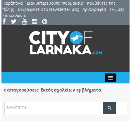
Παράπονα
Διανυκτερεύοντα Φαρμακεία
Kουβέντες της
πόλης
Εγγραφείτε στο Newsletter μας
Αρθογραφία
Γνώμες
Επικοινωνία
Close
απαγορεύσεις: Εκτός σχολείων εμβλήματα
Πορεία
ων
Αύριο 
 Αυγούστου: 44ο Φεστιβάλ Λευκάρων – Έναρξη /
Πρώτο 
ΤΟΠΙΚΑ ΝΕΑ
νέλλα
κομμά
ΑΤΖΕΝΤΑ