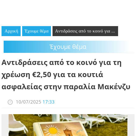
GOING OUT
ΕΠΙΧΕΙΡΗΣΕΙΣ
Αρχική
Έχουμε θέμα
Aντιδράσεις από το κοινό για ...
ΘΕΣΕΙΣ ΕΡΓΑΣΙΑΣ
Έχουμε θέμα
PODCAST
Aντιδράσεις από το κοινό για τη
ΠΡΟΣΩΠΑ
χρέωση €2,50 για τα κουτιά
ΛΑΡΝΑΚΑ 2030
ασφαλείας στην παραλία Μακένζυ
ΣΥΝΔΕΣΜΟΙ
10/07/2025
17:33
ΠΕΡΙΣΣΟΤΕΡΑ