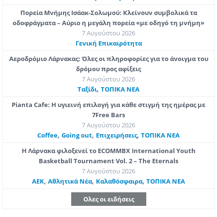
Πορεία Μνήμης Ισάακ-Σολωμού: Κλείνουν συμβολικά τα
οδοφράγματα – Αύριο η μεγάλη πορεία «με οδηγό τη μνήμη»
7 Αυγούστου 2026
Γενική Επικαιρότητα
Αεροδρόμιο Λάρνακας: Όλες οι πληροφορίες για το άνοιγμα του
δρόμου προς αφίξεις
7 Αυγούστου 2026
,
Ταξίδι
ΤΟΠΙΚΑ ΝΕΑ
Pianta Cafe: Η υγιεινή επιλογή για κάθε στιγμή της ημέρας με
7Free Bars
7 Αυγούστου 2026
,
,
,
Coffee
Going out
Επιχειρήσεις
ΤΟΠΙΚΑ ΝΕΑ
Η Λάρνακα φιλοξενεί το ECOMMBX International Youth
Basketball Tournament Vol. 2 – The Eternals
7 Αυγούστου 2026
,
,
,
ΑΕΚ
Αθλητικά Νέα
Καλαθόσφαιρα
ΤΟΠΙΚΑ ΝΕΑ
Ολες οι ειδήσεις