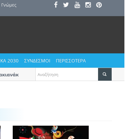
Γνώμες
ΚΑ 2030
ΣΥΝΔΕΣΜΟΙ
ΠΕΡΙΣΣΟΤΕΡΑ
ιανάκης» στην Πύλα
Η κατοικία ως κοινωνικό αγαθό | Τ
το Α’ βραβείο για προσιτή στέγη σ