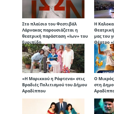
Στο πλαίσιο του Φεστιβάλ
Η Καλοκα
Λάρνακας παρουσιάζεται η
Θεατρική
θεατρική παράσταση «Ιων» του
μας του γ
Ευριπίδη
Θέατρο «
Δημοτικό
Δρομολαξ
«Η Μαρικκού η Ράφτενα» στις
Ο Μικρός
Βραδιές Πολιτισμού του Δήμου
στη Δημο
Αραδίππου
Αραδίππο