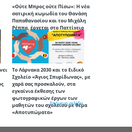
«Ούτε Μπρος ούτε Πίσω»: Η νέα
σατιρική κωμωδία του Θανάση
Παπαθανασίου και του Μιχάλη
Ρέππα, έρχεται στο Παττίχειο
νει
Το Λάρνακα 2030 και το Ειδικό
Σχολείο «Άγιος Σπυρίδωνας», με
ος
χαρά σας προσκαλούν, στα
εγκαίνια έκθεσης των
φωτογραφικών έργων των
Επόμενη σελίδα
μαθητών του σχολείου με θέμα
«Αποτυπώματα»