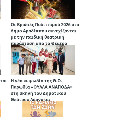
Οι Βραδιές Πολιτισμού 2026 στο
Δήμο Αραδίππου συνεχίζονται
με την παιδική θεατρική
παράσταση από το Θέατρο
Piccolo «Μια φορά και… μια
χώρα»
ίται
Η νέα κωμωδία της Θ.Ο.
Παρωδία «OYΛΛΑ ΑΝΑΠΟΔΑ»
στη σκηνή του Δημοτικού
Θεάτρου Λάρνακας