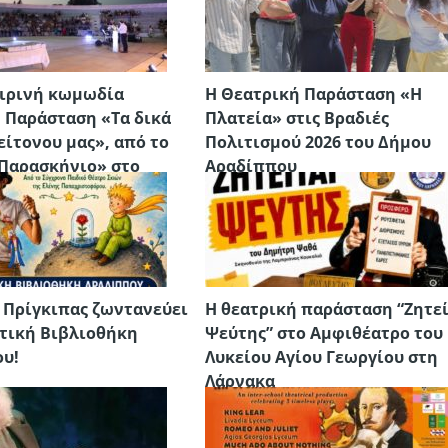
ιρινή κωμωδία
H Θεατρική Παράσταση «Η
 Παράσταση «Τα δικά
Πλατεία» στις Βραδιές
είτονου μας», από το
Πολιτισμού 2026 του Δήμου
Παρασκήνιο» στο
Αραδίππου
 Αμφιθέατρο
ιάς – Μενεού
 Πρίγκιπας ζωντανεύει
Η θεατρική παράσταση “Ζητε
τική Βιβλιοθήκη
Ψεύτης” στο Αμφιθέατρο του
υ!
Λυκείου Αγίου Γεωργίου στη
Λάρνακα