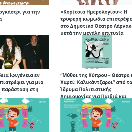
ογκάστρι για την
«Κορίτσια Ημερολογίου»: Η
α
τρυφερή κωμωδία επιστρέφε
στο Δημοτικό Θέατρο Λάρνακ
μετά την μεγάλη επιτυχία
εια Ιφιγένεια εν
“Μύθοι της Κύπρου – Θέατρο 
επιστρέφει για μια
Χαρτί: Καλικάντζαροι” από τ
 παράσταση στη
Ίδρυμα Πολιτιστικής
Δημιουργίας για Παιδιά και
Νέους στο Μουσείο Πιερίδη 
Λάρνακα