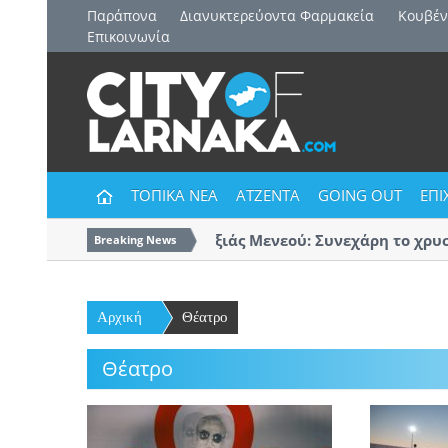
Παράπονα
Διανυκτερεύοντα Φαρμακεία
Kουβέν
Επικοινωνία
ΤΟΠΙΚΑ ΝΕΑ
ΑΤΖΕΝΤΑ
GOING OUT
ΕΠΙ
Δήμος Δρομολαξιάς Μενεού: Συνεχάρη το χρυσό 
Breaking News
Αρχική
Θέατρο
Θέατρο