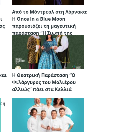
Από το Μόντρεαλ στη Λάρνακα:
ι
Η Once In a Blue Moon
ας
παρουσιάζει τη μαγευτική
παράσταση “Η Σιωπή της
Ουρανίας
και
H Θεατρική Παράσταση “Ο
ο
Φιλάργυρος του Μολιέρου
αλλιώς” πάει στα Κελλιά
στη