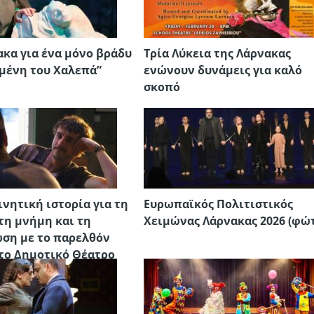
ακα για ένα μόνο βράδυ
Τρία Λύκεια της Λάρνακας
μένη του Χαλεπά”
ενώνουν δυνάμεις για καλό
σκοπό
ινητική ιστορία για τη
Ευρωπαϊκός Πολιτιστικός
 τη μνήμη και τη
Χειμώνας Λάρνακας 2026 (φώ
ση με το παρελθόν
το Δημοτικό Θέατρο
ς