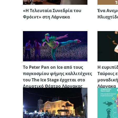
«Η Τελευταία Συνεδρία του
Ένα Ανεμ
Φρόιντ» στη Λάρνακα
Ηλιαχτίδ
Το Peter Pan on Ice από τους
Η ευριπίδ
παγκοσμίου φήμης καλλιτέχνες
Ταύροις 
του The Ice Stage έρχεται στο
μοναδική
Δημοτικό Θέατρο Λάρνακας
Λάρνακα