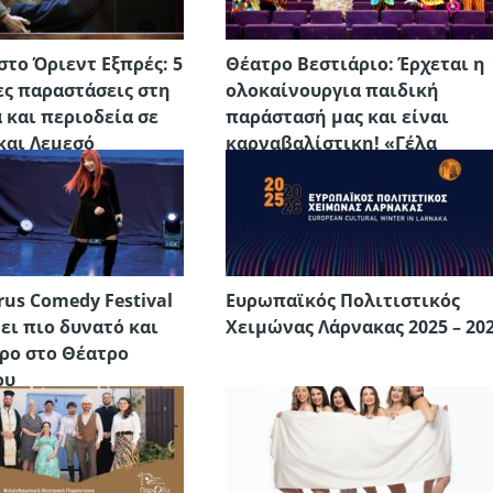
στο Όριεντ Εξπρές: 5
Θέατρο Βεστιάριο: Έρχεται η
ες παραστάσεις στη
ολοκαίνουργια παιδική
 και περιοδεία σε
παράστασή μας και είναι
και Λεμεσό
καρναβαλίστικη! «Γέλα
Παλιάτσε»
rus Comedy Festival
Ευρωπαϊκός Πολιτιστικός
ει πιο δυνατό και
Χειμώνας Λάρνακας 2025 – 20
ρο στο Θέατρο
ου