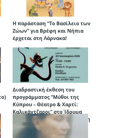
Η παράσταση “Το Βασίλειο των
Ζώων” για Βρέφη και Νήπια
έρχεται στη Λάρνακα!
Διαδραστική έκθεση του
το)
προγράμματος “Μύθοι της
Κύπρου – Θέατρο & Χαρτί:
Καλικάντζαροι” στο Ίδρυμα
Πολιτιστικής Δημιουργίας στη
Λάρνακα