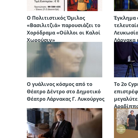
Ο Πολιτιστικός Όμιλος
Έγκλημα 
«Βασιλιτζιά» παρουσιάζει το
τελευταί
Χορόδραμα «Ούλλοι οι Καλοί
Λευκωσία
Χωρούσιν»
Λάρνακα 
Ο γυάλινος κόσμος από το
Το 2ο Cyp
Θέατρο Δέντρο στο Δημοτικό
επιστρέφ
Θέατρο Λάρνακας Γ. Λυκούργος
μεγαλύτε
Αραδίππ