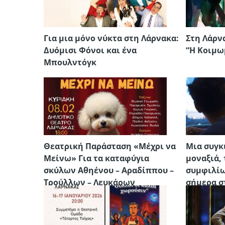
Για μια μόνο νύκτα στη Λάρνακα:
Στη Λάρν
Δυόμισι Φόνοι και ένα
“Η Κοιμω
Μπουλντόγκ
Θεατρική Παράσταση «Μέχρι να
Μια συγκ
Μείνω» Για τα καταφύγια
μοναξιά,
σκύλων Αθηένου – Αραδίππου –
συμφιλίω
Τρούλλων – Λευκάρων
σήμερα σ
Λάρνακα