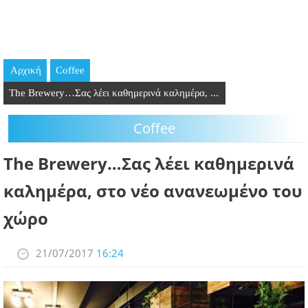
GOING OUT
ΕΠΙΧΕΙΡΗΣΕΙΣ
Αρχική
Coffee
ΘΕΣΕΙΣ ΕΡΓΑΣΙΑΣ
The Brewery…Σας λέει καθημερινά καλημέρα, ...
PODCAST
Coffee
ΠΡΟΣΩΠΑ
The Brewery…Σας λέει καθημερινά
ΛΑΡΝΑΚΑ 2030
καλημέρα, στο νέο ανανεωμένο του
χώρο
ΣΥΝΔΕΣΜΟΙ
ΠΕΡΙΣΣΟΤΕΡΑ
21/07/2017
16:24