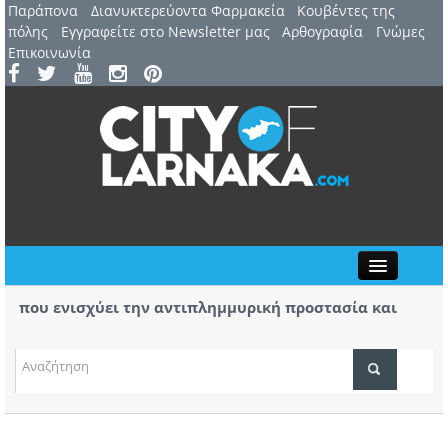
Παράπονα
Διανυκτερεύοντα Φαρμακεία
Kουβέντες της
πόλης
Εγγραφείτε στο Newsletter μας
Αρθογραφία
Γνώμες
Επικοινωνία
Close
που ενισχύει την αντιπλημμυρική προστασία και
Βύρας
 της περιοχής
μα της φωτιάς στο Καλό Χωριό ο Πάλμας- «Ουδέν
Στις 
χειρό
ΤΟΠΙΚΑ ΝΕΑ
ΑΤΖΕΝΤΑ