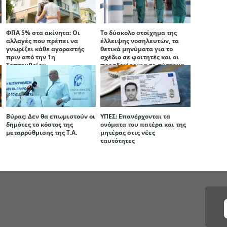
ΦΠΑ 5% στα ακίνητα: Οι
Το δύσκολο στοίχημα της
αλλαγές που πρέπει να
έλλειψης νοσηλευτών, τα
γνωρίζει κάθε αγοραστής
θετικά μηνύματα για το
πριν από την 1η
σχέδιο σε φοιτητές και οι
Σεπτεμβρίου
προσδοκίες για το σύστημα
υγείας
Βύρας: Δεν θα επωμιστούν οι
ΥΠΕΣ: Επανέρχονται τα
δημότες το κόστος της
ονόματα του πατέρα και της
μεταρρύθμισης της Τ.Α.
μητέρας στις νέες
ταυτότητες