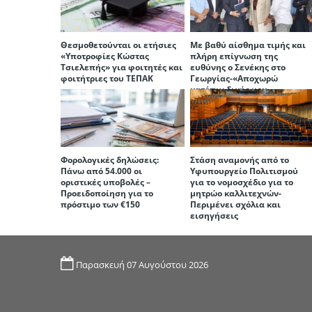
Θεσμοθετούνται οι ετήσιες
Με βαθύ αίσθημα τιμής και
«Υποτροφίες Κώστας
πλήρη επίγνωση της
Τσιελεπής» για φοιτητές και
ευθύνης ο Σενέκης στο
φοιτήτριες του ΤΕΠΑΚ
Γεωργίας-«Αποχωρώ
κατόπιν δικής μου
επιλογής», διαμήνυσε η
Παναγιώτου
Φορολογικές δηλώσεις:
Στάση αναμονής από το
Πάνω από 54.000 οι
Υφυπουργείο Πολιτισμού
οριστικές υποβολές –
για το νομοσχέδιο για το
Προειδοποίηση για το
μητρώο καλλιτεχνών-
πρόστιμο των €150
Περιμένει σχόλια και
εισηγήσεις
Παρασκευή 07 Αυγούστου 2026