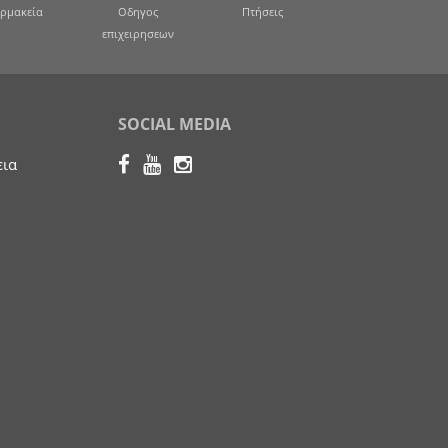
ρμακεία
Οδηγος
Πτήσεις
επιχειρησεων
SOCIAL MEDIA
εια