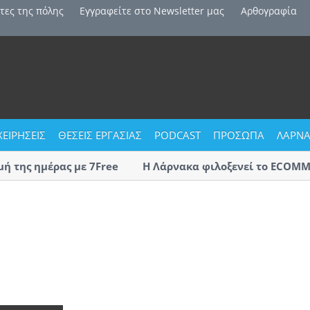
τες της πόλης
Εγγραφείτε στο Newsletter μας
Αρθογραφία
ΧΕΙΡΗΣΕΙΣ
ΘΕΣΕΙΣ ΕΡΓΑΣΙΑΣ
PODCAST
ΠΡΟΣΩΠΑ
ΛΑΡΝΑ
της ημέρας με 7Free
Η Λάρνακα φιλοξενεί το ECOMMBX I
Tournament Vol. 2 – The Eternals