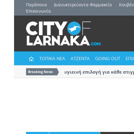
Παράπονα
Διανυκτερεύοντα Φαρμακεία
Kουβέν
Επικοινωνία
ΤΟΠΙΚΑ ΝΕΑ
ΑΤΖΕΝΤΑ
GOING OUT
ΕΠΙ
Pianta Cafe: Η υγιεινή επιλογή για κάθε στιγμή 
Breaking News
Bars