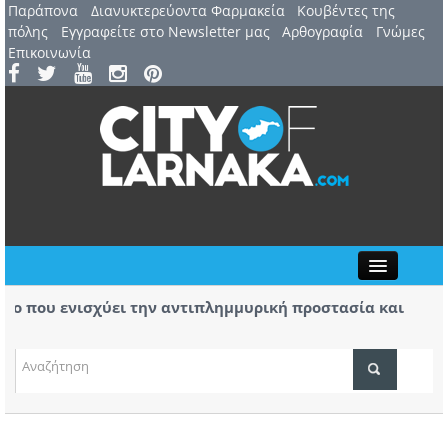
Παράπονα
Διανυκτερεύοντα Φαρμακεία
Kουβέντες της
πόλης
Εγγραφείτε στο Newsletter μας
Αρθογραφία
Γνώμες
Επικοινωνία
Close
 που ενισχύει την αντιπλημμυρική προστασία και
Βύρα
α της περιοχής
μα της φωτιάς στο Καλό Χωριό ο Πάλμας- «Ουδέν
Στις
χειρ
ΤΟΠΙΚΑ ΝΕΑ
ΑΤΖΕΝΤΑ