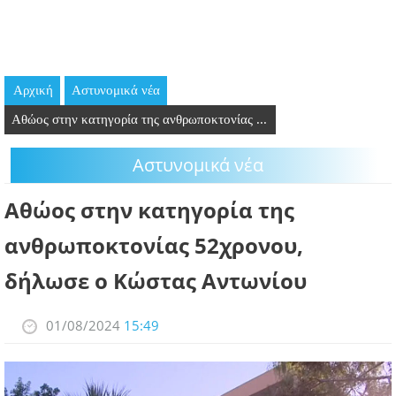
GOING OUT
ΕΠΙΧΕΙΡΗΣΕΙΣ
Αρχική
Aστυνομικά νέα
ΘΕΣΕΙΣ ΕΡΓΑΣΙΑΣ
Αθώος στην κατηγορία της ανθρωποκτονίας ...
PODCAST
Aστυνομικά νέα
ΠΡΟΣΩΠΑ
Αθώος στην κατηγορία της
ΛΑΡΝΑΚΑ 2030
ανθρωποκτονίας 52χρονου,
δήλωσε ο Κώστας Αντωνίου
ΣΥΝΔΕΣΜΟΙ
ΠΕΡΙΣΣΟΤΕΡΑ
01/08/2024
15:49