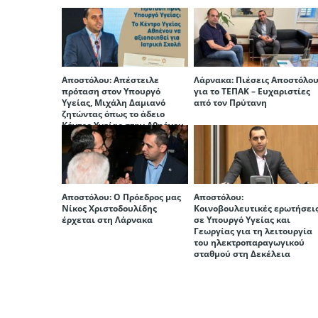
Αποστόλου: Aπέστειλε
Λάρνακα: Πιέσεις Αποστόλο
πρόταση στον Υπουργό
για το ΤΕΠΑΚ – Ευχαριστίες
Υγείας, Μιχάλη Δαμιανό
από τον Πρύτανη
ζητώντας όπως το άδειο
Κέντρο Υγείας στην Αθηένου
να αξιοποιηθεί ως Ιατρική
Σχολή.
Αποστόλου: Ο Πρόεδρος μας
Aποστόλου:
Νίκος Χριστοδουλίδης
Kοινοβουλευτικές ερωτήσει
έρχεται στη Λάρνακα
σε Υπουργό Υγείας και
Γεωργίας για τη λειτουργία
του ηλεκτροπαραγωγικού
σταθμού στη Δεκέλεια