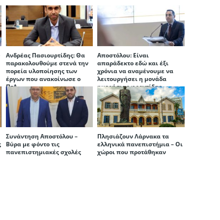
υ
Ανδρέας Πασιουρτίδης: Θα
Αποστόλου: Είναι
παρακολουθούμε στενά την
απαράδεκτο εδώ και έξι
πορεία υλοποίησης των
χρόνια να αναμένουμε να
έργων που ανακοίνωσε ο
λειτουργήσει η μονάδα
ΠτΔ
ημερήσιας φροντίδας
καρκινοπαθών στη Λάρνακα
Συνάντηση Αποστόλου –
Πλησιάζουν Λάρνακα τα
ς
Βύρα με φόντο τις
ελληνικά πανεπιστήμια – Οι
πανεπιστημιακές σχολές
χώροι που προτάθηκαν