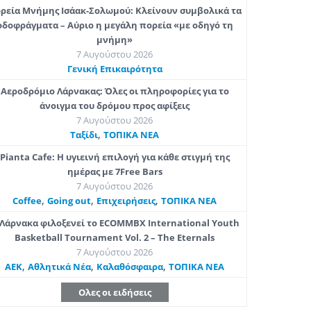
ρεία Μνήμης Ισάακ-Σολωμού: Κλείνουν συμβολικά τα
οδοφράγματα – Αύριο η μεγάλη πορεία «με οδηγό τη
μνήμη»
7 Αυγούστου 2026
Γενική Επικαιρότητα
Αεροδρόμιο Λάρνακας: Όλες οι πληροφορίες για το
άνοιγμα του δρόμου προς αφίξεις
7 Αυγούστου 2026
,
Ταξίδι
ΤΟΠΙΚΑ ΝΕΑ
Pianta Cafe: Η υγιεινή επιλογή για κάθε στιγμή της
ημέρας με 7Free Bars
7 Αυγούστου 2026
,
,
,
Coffee
Going out
Επιχειρήσεις
ΤΟΠΙΚΑ ΝΕΑ
Λάρνακα φιλοξενεί το ECOMMBX International Youth
Basketball Tournament Vol. 2 – The Eternals
7 Αυγούστου 2026
,
,
,
ΑΕΚ
Αθλητικά Νέα
Καλαθόσφαιρα
ΤΟΠΙΚΑ ΝΕΑ
Ολες οι ειδήσεις