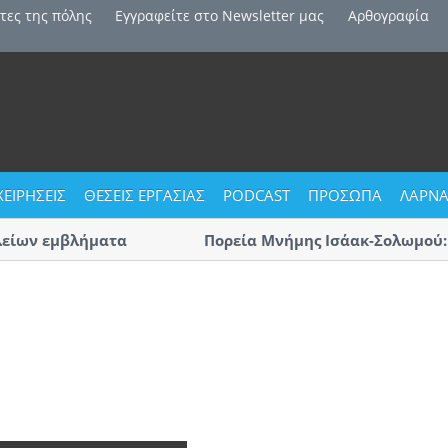
τες της πόλης
Εγγραφείτε στο Newsletter μας
Αρθογραφία
ΧΕΙΡΗΣΕΙΣ
ΘΕΣΕΙΣ ΕΡΓΑΣΙΑΣ
PODCAST
ΠΡΟΣΩΠΑ
ΛΑΡΝΑ
ίων εμβλήματα
Πορεία Μνήμης Ισάακ-Σολωμού: Κλ
Αύριο η μεγάλη πορεία «με οδηγό 