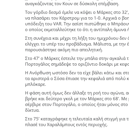
αναγκάζοντας τον Κουν σε δύσκολη επέμβαση.
Τον γόρδιο δεσμό έμελε να κόψει ο Μάρκες στο 32’
να πλασάρει τον Κάρστρομ για το 1-0. Αρχικά ο βο
υπόδειξη του VAR. Την ασίστ πιστώθηκε ο Μπράουν
ο οποίος εκμεταλλεύτηκε το ότι η αντίπαλη άμυνα ή
Στη συνέχεια και μέχρι τη λήξη του ημιχρόνου δεν 
ελέγχει το υπέρ του προβάδισμα. Μάλιστα, με την
παρουσιάστηκε ακόμη πιο απειλητική.
Στο 47’ ο Μάρκες έστειλε την μπάλα στην αγκαλιά τ
Πορτογάλος σημάδεψε το οριζόντιο δοκάρι με κεφαλι
Η Ανόρθωση ωστόσο δεν τα είχε βάλει κάτω και στο
τα αριστερά ο Σόσα έπιασε την κεφαλιά από πολύ 
μπλόκαρε.
Η φάση αυτή όμως δεν άλλαξε τη ροή του αγώνα, α
βρήκε και δεύτερο γκολ με τον Μάρκες στο 68′. Με 
σέρβιρε στον Πορτογάλο, ο οποίος ήταν μόνος στο 
δίκτυα.
Στο 75’ καταγράφηκε η τελευταία καλή στιγμή για 
πλασέ του Χαραλάμπους εντός περιοχής.