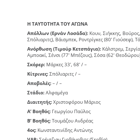
Η ΤΑΥΤΟΤΗΤΑ ΤΟΥ ΑΓΩΝΑ
Απόλλων (Ερνάν Λοσάδα):
Κουν, Σιήκκης, Βούρος
Σπόλιαριτς), Βάισμπεκ, Ροντρίγκες (80′ Γιούσεφ), Τ
Ανόρθωση (Τιμούρ Κετσπάγια):
Κάλστρεμ, Σεργίο
Αμποακί, Σένσι (77′ Μπέζους), Σόσα (62′ Θεοδώρου),
Σκόρερ
:
Μάρκες 33′, 68′ / –
Κίτρινες:
Σπόλιαριτς / –
Αποβολές:
– / –
Στάδιο:
Αλφαμέγα
Διαιτητής:
Χριστοφόρου Μάριος
Α’ Βοηθός:
Γεωργίου Παύλος
Β’ Βοηθός:
Τουμάζου Ανδρέας
4ος:
Κωνσταντινίδης Αντώνης
VAR:
Σρέντζιαν Γιοβάνοβιτς (Σερβία)