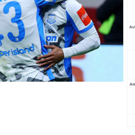
Αυ
Απ