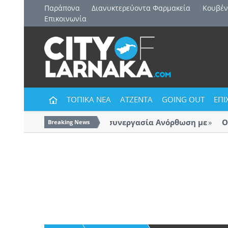
Παράπονα
Διανυκτερεύοντα Φαρμακεία
Kουβέν
Επικοινωνία
ΤΟΠΙΚΑ ΝΕΑ
ΑΤΖΕΝΤΑ
GOING OUT
ΕΠΙ
Και επίσημα η συνεργασία Ανόρθωση με
ΟΚΥΠ
Breaking News
Λάρν