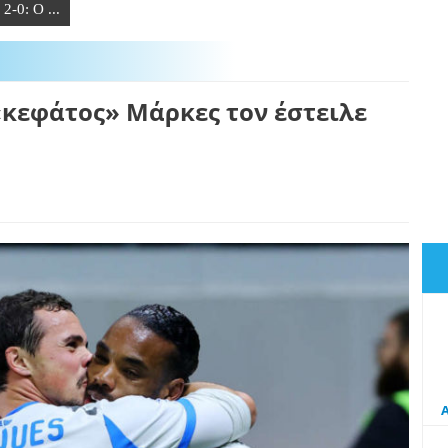
-0: Ο ...
«κεφάτος» Μάρκες τον έστειλε