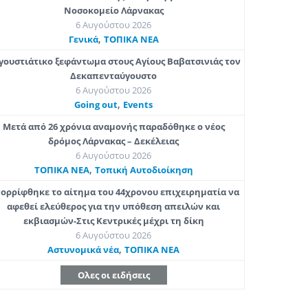
Νοσοκομείο Λάρνακας
6 Αυγούστου 2026
,
Γενικά
ΤΟΠΙΚΑ ΝΕΑ
γουστιάτικο ξεφάντωμα στους Αγίους Βαβατσινιάς τον
Δεκαπενταύγουστο
6 Αυγούστου 2026
,
Going out
Εvents
Μετά από 26 χρόνια αναμονής παραδόθηκε ο νέος
δρόμος Λάρνακας – Δεκέλειας
6 Αυγούστου 2026
,
ΤΟΠΙΚΑ ΝΕΑ
Τοπική Αυτοδιοίκηση
ορρίφθηκε το αίτημα του 44χρονου επιχειρηματία να
αφεθεί ελεύθερος για την υπόθεση απειλών και
εκβιασμών-Στις Κεντρικές μέχρι τη δίκη
6 Αυγούστου 2026
,
Aστυνομικά νέα
ΤΟΠΙΚΑ ΝΕΑ
Ολες οι ειδήσεις