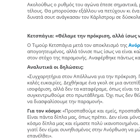
Ακολούθως ο ρυθμός του αγώνα έπεσε σημαντικά, μ
τέλους. Θα μπορούσαν εξάλλου να πετύχουν κι ένα τ
δυνατά σουτ ανάγκασαν τον Κάρλστρομ σε δύσκολε
Κετσπάγια: «Θέλαμε την πρόκριση, αλλά ίσως 
Ο Τιμούρ Κετσπάγια μετά τον αποκλεισμό της
Ανό
απογοητευμένος, αλλά τόνισε πως ίσως να είναι κα
στον στόχο της παραμονής. Αναφέρθηκε πάντως κα
Αναλυτικά οι δηλώσεις:
«Συγχαρητήρια στον Απόλλωνα για την πρόκριση. Π
καλές ευκαιρίες. Δεχθήκαμε ένα γκολ σε μια αντεπί
ισοφάριση, αλλά δεν τα καταφέραμε, όπως είναι τα 
συγκεντρωθούμε στο πρωτάθλημα. Όχι πως δεν θέλ
να διασφαλίσουμε την παραμονή».
Για τον κόσμο:
«Προσπαθούμε και εμείς, προσπαθεί
Είναι πάντα δίπλα μας, όπως πρέπει. Δεν είναι μόν
κόσμο δίπλα μας και είμαστε πολύ ικανοποιημένοι.
γιατί δεν είμαι συνηθισμένος στην Aνόρθωση να μι
επανέλθει».