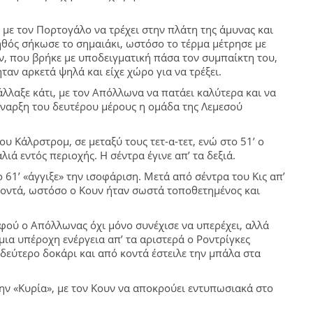
, με τον Πορτογάλο να τρέχει στην πλάτη της άμυνας και
ηθός σήκωσε το σημαιάκι, ωστόσο το τέρμα μέτρησε με
, που βρήκε με υποδειγματική πάσα τον συμπαίκτη του,
ταν αρκετά ψηλά και είχε χώρο για να τρέξει.
άλλαξε κάτι, με τον Απόλλωνα να πατάει καλύτερα και να
 έναρξη του δευτέρου μέρους η ομάδα της Λεμεσού
ου Κάλρστρομ, σε μεταξύ τους τετ-α-τετ, ενώ στο 51’ ο
ά εντός περιοχής. Η σέντρα έγινε απ’ τα δεξιά.
 61’ «άγγιξε» την ισοφάριση. Μετά από σέντρα του Κις απ’
κοντά, ωστόσο ο Κουν ήταν σωστά τοποθετημένος και
φού ο Απόλλωνας όχι μόνο συνέχισε να υπερέχει, αλλά
μια υπέροχη ενέργεια απ’ τα αριστερά ο Ροντρίγκες
δεύτερο δοκάρι και από κοντά έστειλε την μπάλα στα
την «Κυρία», με τον Κουν να αποκρούει εντυπωσιακά στο