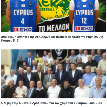
Δύο ακόμη αθλητές της ΑΕΚ Λάρνακας Basketball Academy στην Εθνική
Κύπρου Κ16!
Θλίψη στην Ομόνοια Αραδίππου για τον χαμό του Ευθύμιου Ευθυμίου