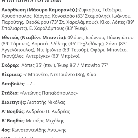
Η ΤΑΥΤΟΤΗΤΑ ΤΟΥ ΑΓΩΝΑ
Ανόρθωση (Μάουρο Καμορανέζι):
Ζίφκοβιτς, Τεϊσέιρα,
Χρυσόπουλος, Κάργας, Κονσεϊσάο (83′ Σταμούλης), Ιωάννου,
Παρούτης, Θεοδώρου (73′ Στ. Χαραλάμπους), Κίκο, Λόπες (89′
Σπόλιαριτς), Ε. Χαραλάμπους (83′ Ίλιεφ).
Εθνικός (Νταβίντ Μπαντία):
Φλόρες, Ιωάννου, Πάναγιώτου
(89′ Σόμπιεκ), Λομοτέι, Ψάλτης (46′ Πεχλιβάνης), Σάντι (83′
Αγγελόπουλος), Ντε Ιριόντο (63′ Τετούρ), Οφόρι, Μπονέτο,
Γκονζάλες, Αντερέγκεν (63′ Μπρένο).
Σκόρερ
: Λόπες 35′ (πεν.), Ίλιεφ 86′ / Μπονέτο 77′
Κίτρινες
: -/ Μπονέτο, Ντε Ιριόντο (8η), Κίκο
Αποβολές
: – / –
Στάδιο:
«Αντώνης Παπαδόπουλος»
Διαιτητής:
Λιοτατής Νικόλας
Α’ Βοηθός:
Ανδρέου Π. Ανδρέας
Β’ Βοηθός:
Μεταξάς Μιχάλης
4ος:
Κωνσταντινίδης Αντώνης