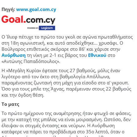
Πηγή:
www.goal.com.cy
Ο Ίλιεφ πέτυχε το πρώτο του γκολ σε αγώνα πρωταθλήματος
στη 18η αγωνιστική, και αυτό αποδείχθηκε… χρυσάφι. Ο
Βούλγαρος επιθετικός σκόραρε στο 86’ και χάρισε στην
Ανόρθωση
τη νίκη με 2-1 εις βάρος του
Εθνικού
στο
«Αντώνης Παπαδόπουλος».
Η «Μεγάλη Κυρία» έφτασε τους 27 βαθμούς, μόλις έναν
λιγότερο από τον έκτο στη βαθμολογία Απόλλωνα,
παραμένοντας ζωντανή στη μάχη για είσοδο στο α’ γκρουπ.
Όσο για τους μπλε της Άχνας, παρέμειναν στους 22 βαθμούς
και την όγδοη θέση.
Το ματς
Το πρώτο ημίχρονο της αναμέτρησης ήταν φτωχό σε φάσεις,
με την κατοχή της μπάλας να είναι μοιρασμένη. Ωστόσο, δεν
έλειψαν οι στιγμές έντασης και νεύρων. Η Ανόρθωση
κατάφερε να πάρει το προβάδισμα στο 35ο λεπτό, όταν ο