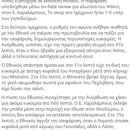
Λόπες ευστόχησε σε εκτέλεση πέναλτι. Η παράβαση
υποδείχθηκε μέσω on-field review για κλωτσιά του Ψάλτη
στον Ε. Χαραλάμπους. Το σκορ στο ημίχρονο ήταν 1-0 υπέρ
των γηπεδούχων.
Στο δεύτερο ημίχρονο, ο ρυθμός του αγώνα ανέβηκε αισθητά,
με τον Εθνικό να παίρνει την πρωτοβουλία και να πιέζει για
την ισοφάριση, δημιουργώντας περισσότερες ευκαιρίες. Η
Ανόρθωση, ωστόσο, είχε την πρώτη μεγάλη στιγμή στο 47ο
λεπτό, όταν ο Κίκο έβγαλε μια εξαιρετική σέντρα στον Λόπες,
αλλά ο τελευταίος αστόχησε με κοντινό σουτ.
Ο Εθνικός απάντησε άμεσα και στο 51ο λεπτό είχε τη δική του
ευκαιρία με άστοχη κεφαλιά του Αντερέγκεν μετά από κόρνερ
του Μπονέτο. Στο 53ο λεπτό, ο Μπονέτο βρήκε δίχτυα, όμως
το γκολ ακυρώθηκε σωστά για οφσάιντ του Πεχλιβάνη, που
είχε δώσει την ασίστ.
Η πίεση του Εθνικού συνεχίστηκε, με την Ανόρθωση να χάνει
μια ακόμα ευκαιρία στο 60ό λεπτό. Ο Ε. Χαραλάμπους έκλεψε
την μπάλα μέσα στην περιοχή και έδωσε στον Θεοδώρου, ο
οποίος δεν κατάφερε να εκτελέσει αποτελεσματικά. Στο 75ο
λεπτό, ο Εθνικός άγγιξε την ισοφάριση, όταν ο Λομοτέι έπιασε
κεφαλιά μετά από κόρνερ του Γκονσάλες, αλλά ο Λόπες