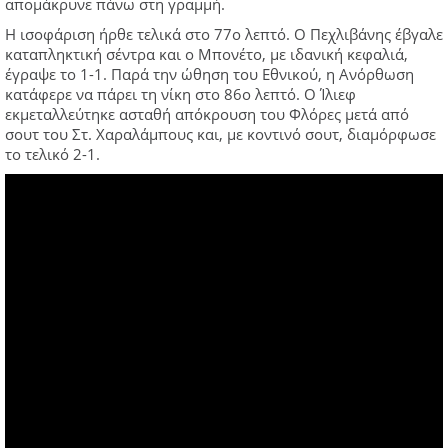
απομάκρυνε πάνω στη γραμμή.
Η ισοφάριση ήρθε τελικά στο 77ο λεπτό. Ο Πεχλιβάνης έβγαλε
καταπληκτική σέντρα και ο Μπονέτο, με ιδανική κεφαλιά,
έγραψε το 1-1. Παρά την ώθηση του Εθνικού, η Ανόρθωση
κατάφερε να πάρει τη νίκη στο 86ο λεπτό. Ο Ίλιεφ
εκμεταλλεύτηκε ασταθή απόκρουση του Φλόρες μετά από
σουτ του Στ. Χαραλάμπους και, με κοντινό σουτ, διαμόρφωσε
το τελικό 2-1.