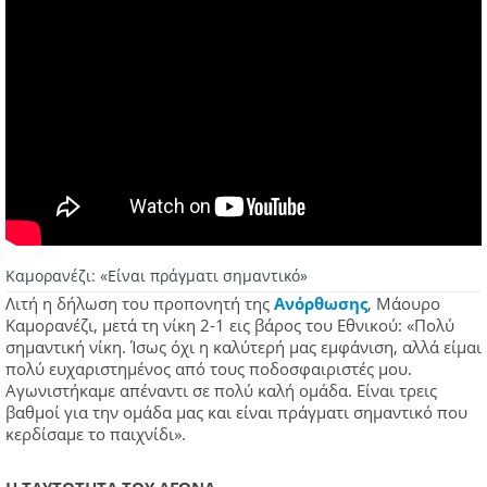
Καμορανέζι: «Είναι πράγματι σημαντικό»
Λιτή η δήλωση του προπονητή της
Ανόρθωσης
, Μάουρο
Καμορανέζι, μετά τη νίκη 2-1 εις βάρος του Εθνικού: «Πολύ
σημαντική νίκη. Ίσως όχι η καλύτερή μας εμφάνιση, αλλά είμαι
πολύ ευχαριστημένος από τους ποδοσφαιριστές μου.
Αγωνιστήκαμε απέναντι σε πολύ καλή ομάδα. Είναι τρεις
βαθμοί για την ομάδα μας και είναι πράγματι σημαντικό που
κερδίσαμε το παιχνίδι».