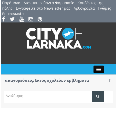
Παράπονα
Διανυκτερεύοντα Φαρμακεία
Kουβέντες της
πόλης
Εγγραφείτε στο Newsletter μας
Αρθογραφία
Γνώμες
Επικοινωνία
Close
απαγορεύσεις: Εκτός σχολείων εμβλήματα
Πορεία
ων
Αύριο 
 Αυγούστου: 44ο Φεστιβάλ Λευκάρων – Έναρξη /
Πρώτο 
ΤΟΠΙΚΑ ΝΕΑ
νέλλα
κομμάτ
ΑΤΖΕΝΤΑ