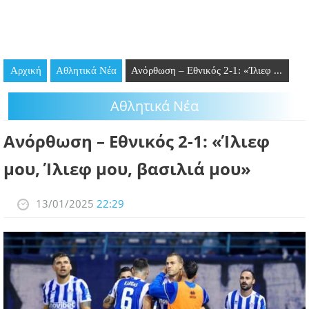
GOING OUT
ΕΠΙΧΕΙΡΗΣΕΙΣ
Αρχική
Αθλητικά Νέα
Ανόρθωση – Εθνικός 2-1: «Ίλιεφ ...
ΘΕΣΕΙΣ ΕΡΓΑΣΙΑΣ
Αθλητικά Νέα
PODCAST
Ανόρθωση – Εθνικός 2-1: «Ίλιεφ
ΠΡΟΣΩΠΑ
μου, Ίλιεφ μου, βασιλιά μου»
ΛΑΡΝΑΚΑ 2030
13/01/2025
22:29
ΣΥΝΔΕΣΜΟΙ
ΠΕΡΙΣΣΟΤΕΡΑ