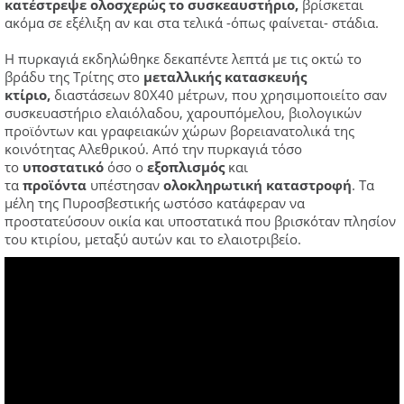
κατέστρεψε ολοσχερώς το συσκεαυστήριο,
βρίσκεται
ακόμα σε εξέλιξη αν και στα τελικά -όπως φαίνεται- στάδια.
Η πυρκαγιά εκδηλώθηκε δεκαπέντε λεπτά με τις οκτώ το
βράδυ της Τρίτης στο
μεταλλικής κατασκευής
κτίριο,
διαστάσεων 80Χ40 μέτρων, που χρησιμοποιείτο σαν
συσκευαστήριο ελαιόλαδου, χαρουπόμελου, βιολογικών
προϊόντων και γραφειακών χώρων βορειανατολικά της
κοινότητας Αλεθρικού. Από την πυρκαγιά τόσο
το
υποστατικό
όσο ο
εξοπλισμός
και
τα
προϊόντα
υπέστησαν
ολοκληρωτική καταστροφή
. Τα
μέλη της Πυροσβεστικής ωστόσο κατάφεραν να
προστατεύσουν οικία και υποστατικά που βρισκόταν πλησίον
του κτιρίου, μεταξύ αυτών και το ελαιοτριβείο.