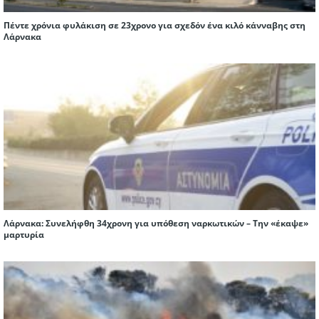
Πέντε χρόνια φυλάκιση σε 23χρονο για σχεδόν ένα κιλό κάνναβης στη
Λάρνακα
Λάρνακα: Συνελήφθη 34χρονη για υπόθεση ναρκωτικών – Την «έκαψε»
μαρτυρία