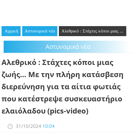
GOING OUT
ΕΠΙΧΕΙΡΗΣΕΙΣ
Αρχική
Aστυνομικά νέα
Αλεθρικό : Στάχτες κόποι μιας ...
ΘΕΣΕΙΣ ΕΡΓΑΣΙΑΣ
Aστυνομικά νέα
PODCAST
Αλεθρικό : Στάχτες κόποι μιας
ΠΡΟΣΩΠΑ
ζωής… Με την πλήρη κατάσβεση
ΛΑΡΝΑΚΑ 2030
διερεύνηση για τα αίτια φωτιάς
ΣΥΝΔΕΣΜΟΙ
που κατέστρεψε συσκευαστήριο
ελαιόλαδου (pics-video)
ΠΕΡΙΣΣΟΤΕΡΑ
31/10/2024
10:04