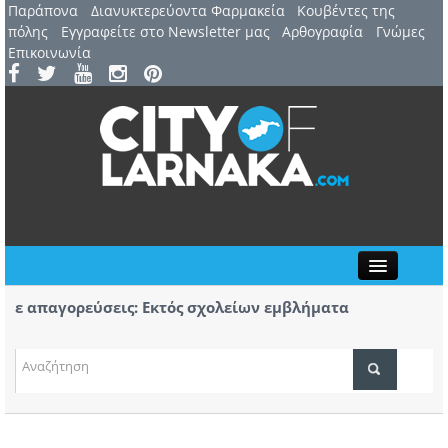
Παράπονα
Διανυκτερεύοντα Φαρμακεία
Kουβέντες της
πόλης
Εγγραφείτε στο Newsletter μας
Αρθογραφία
Γνώμες
Επικοινωνία
Close
 απαγορεύσεις: Εκτός σχολείων εμβλήματα
Πορεί
δων
Αύριο
7 Αυγούστου: 44ο Φεστιβάλ Λευκάρων – Έναρξη /
Πρώτο
ΤΟΠΙΚΑ ΝΕΑ
ινέλλα
κομμά
ΑΤΖΕΝΤΑ