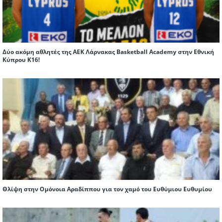
Δύο ακόμη αθλητές της ΑΕΚ Λάρνακας Basketball Academy στην Εθνική
Κύπρου Κ16!
Θλίψη στην Ομόνοια Αραδίππου για τον χαμό του Ευθύμιου Ευθυμίου