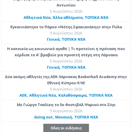
Αντωνίου
5 Αυγούστου 2026
,
,
Αθλητικά Νέα
Άλλα αθλήματα
ΤΟΠΙΚΑ ΝΕΑ
Εγκαινιάστηκε το Πάρκο «Νότης Σφακιανάκης» στην Πύλα
5 Αυγούστου 2026
,
Γενικά
ΤΟΠΙΚΑ ΝΕΑ
Η κατοικία ως κοινωνικό αγαθό | Τι προτείνει η πρόταση που
κέρδισε το Α’ βραβείο για προσιτή στέγη στη Λάρνακα
5 Αυγούστου 2026
,
Γενικά
ΤΟΠΙΚΑ ΝΕΑ
Δύο ακόμη αθλητές της ΑΕΚ Λάρνακας Basketball Academy στην
Εθνική Κύπρου Κ16!
5 Αυγούστου 2026
,
,
,
ΑΕΚ
Αθλητικά Νέα
Καλαθόσφαιρα
ΤΟΠΙΚΑ ΝΕΑ
Με Γιώργο Τσαλίκη το 5ο Φεστιβάλ Ψαριού στο Ζύγι
5 Αυγούστου 2026
,
,
Going out
Μουσική
ΤΟΠΙΚΑ ΝΕΑ
Ολες οι ειδήσεις