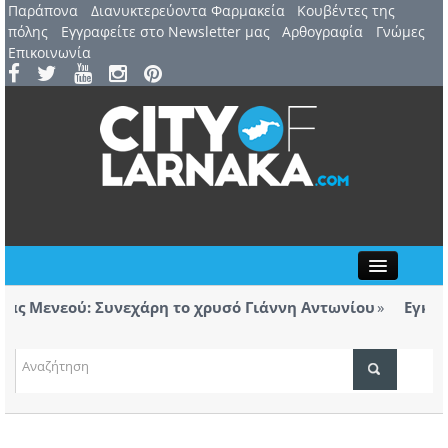
Παράπονα
Διανυκτερεύοντα Φαρμακεία
Kουβέντες της
πόλης
Εγγραφείτε στο Newsletter μας
Αρθογραφία
Γνώμες
Επικοινωνία
Close
 Μενεού: Συνεχάρη το χρυσό Γιάννη Αντωνίου
Εγκαινιά
ορολόγητα τσιγάρα βρέθηκαν σε ταξί με προορισμό
Λάρνα
ΤΟΠΙΚΑ ΝΕΑ
ΑΤΖΕΝΤΑ