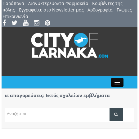
Παράπονα
Διανυκτερεύοντα Φαρμακεία
Kουβέντες της
πόλης
Εγγραφείτε στο Newsletter μας
Αρθογραφία
Γνώμες
Επικοινωνία
Close
 απαγορεύσεις: Εκτός σχολείων εμβλήματα
Πορεί
δων
Αύριο
7 Αυγούστου: 44ο Φεστιβάλ Λευκάρων – Έναρξη /
Πρώτο
ΤΟΠΙΚΑ ΝΕΑ
ινέλλα
κομμά
ΑΤΖΕΝΤΑ