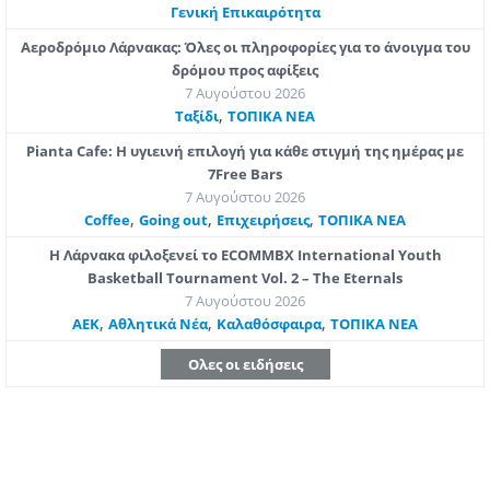
Γενική Επικαιρότητα
Αεροδρόμιο Λάρνακας: Όλες οι πληροφορίες για το άνοιγμα του
δρόμου προς αφίξεις
7 Αυγούστου 2026
,
Ταξίδι
ΤΟΠΙΚΑ ΝΕΑ
Pianta Cafe: Η υγιεινή επιλογή για κάθε στιγμή της ημέρας με
7Free Bars
7 Αυγούστου 2026
,
,
,
Coffee
Going out
Επιχειρήσεις
ΤΟΠΙΚΑ ΝΕΑ
Η Λάρνακα φιλοξενεί το ECOMMBX International Youth
Basketball Tournament Vol. 2 – The Eternals
7 Αυγούστου 2026
,
,
,
ΑΕΚ
Αθλητικά Νέα
Καλαθόσφαιρα
ΤΟΠΙΚΑ ΝΕΑ
Ολες οι ειδήσεις