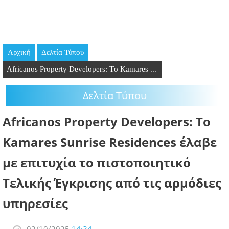
GOING OUT
ΕΠΙΧΕΙΡΗΣΕΙΣ
Αρχική
Δελτία Τύπου
ΘΕΣΕΙΣ ΕΡΓΑΣΙΑΣ
Africanos Property Developers: Tο Kamares ...
PODCAST
Δελτία Τύπου
ΠΡΟΣΩΠΑ
Africanos Property Developers: Tο
ΛΑΡΝΑΚΑ 2030
Kamares Sunrise Residences έλαβε
με επιτυχία το πιστοποιητικό
ΣΥΝΔΕΣΜΟΙ
Τελικής Έγκρισης από τις αρμόδιες
ΠΕΡΙΣΣΟΤΕΡΑ
υπηρεσίες