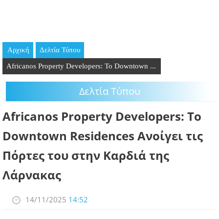
GOING OUT
ΕΠΙΧΕΙΡΗΣΕΙΣ
Αρχική
Δελτία Τύπου
ΘΕΣΕΙΣ ΕΡΓΑΣΙΑΣ
Africanos Property Developers: Το Downtown ...
PODCAST
Δελτία Τύπου
ΠΡΟΣΩΠΑ
Africanos Property Developers: Το
ΛΑΡΝΑΚΑ 2030
Downtown Residences Ανοίγει τις
Πόρτες του στην Καρδιά της
ΣΥΝΔΕΣΜΟΙ
Λάρνακας
ΠΕΡΙΣΣΟΤΕΡΑ
14/11/2025
14:52