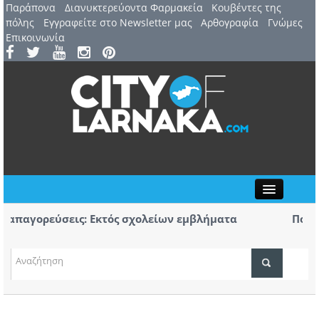
Παράπονα
Διανυκτερεύοντα Φαρμακεία
Kουβέντες της
πόλης
Εγγραφείτε στο Newsletter μας
Αρθογραφία
Γνώμες
Επικοινωνία
Close
αγορεύσεις: Εκτός σχολείων εμβλήματα
Πορεία 
ν
Αύριο η 
υγούστου: 44ο Φεστιβάλ Λευκάρων – Έναρξη /
Πρώτο κο
ΤΟΠΙΚΑ ΝΕΑ
έλλα
κομμάτω
ΑΤΖΕΝΤΑ