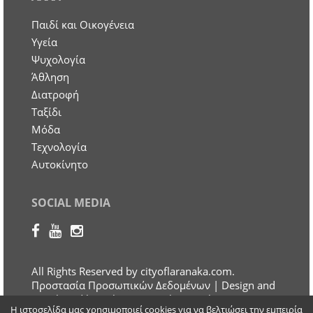
Παιδί και Οικογένεια
Υγεία
Ψυχολογία
Άθληση
Διατροφή
Ταξίδι
Μόδα
Τεχνολογία
Αυτοκίνητο
SOCIAL MEDIA
All Rights Reserved by cityoflaranaka.com.
Προστασία Προσωπικών Δεδομένων
| Design and
Developed by Otherview Web & Marketing
Η ιστοσελίδα μας χρησιμοποιεί cookies για να βελτιώσει την εμπειρία
Solutions