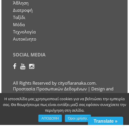
Άθληση
Διατροφή
Ταξίδι
Μόδα
Τεχνολογία
Αυτοκίνητο
SOCIAL MEDIA
All Rights Reserved by cityoflaranaka.com.
Προστασία Προσωπικών Δεδομένων
| Design and
Developed by Otherview Web & Marketing
Η ιστοσελίδα μας χρησιμοποιεί cookies για να βελτιώσει την εμπειρία
Solutions
σας. Θα θεωρήσουμε πως είναι εντάξει μαζί σας εφόσον συνεχίσετε την
περιήγηση στη σελίδα.
ΑΠΟΔΟΧΗ
Όροι χρήσης
Translate »