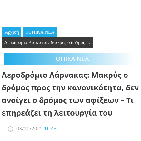
GOING OUT
ΕΠΙΧΕΙΡΗΣΕΙΣ
Αρχική
ΤΟΠΙΚΑ ΝΕΑ
ΘΕΣΕΙΣ ΕΡΓΑΣΙΑΣ
Αεροδρόμιο Λάρνακας: Μακρύς ο δρόμος ...
PODCAST
ΤΟΠΙΚΑ ΝΕΑ
ΠΡΟΣΩΠΑ
Αεροδρόμιο Λάρνακας: Μακρύς ο
ΛΑΡΝΑΚΑ 2030
δρόμος προς την κανονικότητα, δεν
ανοίγει ο δρόμος των αφίξεων – Τι
ΣΥΝΔΕΣΜΟΙ
επηρεάζει τη λειτουργία του
ΠΕΡΙΣΣΟΤΕΡΑ
08/10/2025
10:43