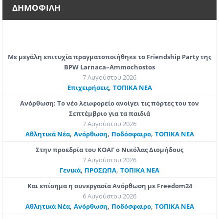
ΔΗΜΟΦΙΛΗ
Με μεγάλη επιτυχία πραγματοποιήθηκε το Friendship Party της
BPW Larnaca–Ammochostos
7 Αυγούστου 2026
,
Επιχειρήσεις
ΤΟΠΙΚΑ ΝΕΑ
Ανόρθωση: Το νέο λεωφορείο ανοίγει τις πόρτες του τον
Σεπτέμβριο για τα παιδιά
7 Αυγούστου 2026
,
,
,
Αθλητικά Νέα
Ανόρθωση
Ποδόσφαιρο
ΤΟΠΙΚΑ ΝΕΑ
Στην προεδρία του ΚΟΑΓ ο Νικόλας Διομήδους
7 Αυγούστου 2026
,
,
Γενικά
ΠΡΟΣΩΠΑ
ΤΟΠΙΚΑ ΝΕΑ
Και επίσημα η συνεργασία Ανόρθωση με Freedom24
6 Αυγούστου 2026
,
,
,
Αθλητικά Νέα
Ανόρθωση
Ποδόσφαιρο
ΤΟΠΙΚΑ ΝΕΑ