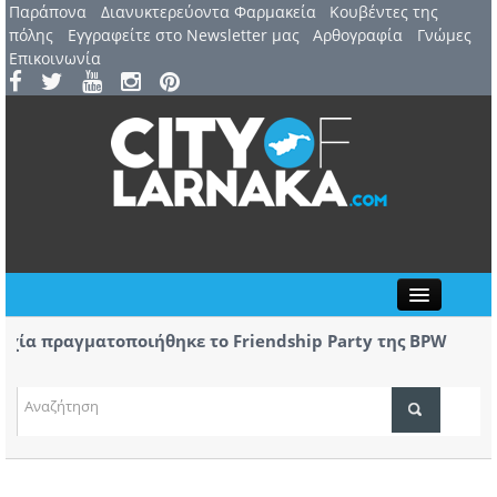
Παράπονα
Διανυκτερεύοντα Φαρμακεία
Kουβέντες της
πόλης
Εγγραφείτε στο Newsletter μας
Αρθογραφία
Γνώμες
Επικοινωνία
Close
α πραγματοποιήθηκε το Friendship Party της BPW
Ανόρθ
stos
τα πα
τημα του 44χρονου επιχειρηματία να αφεθεί
Στην 
 υπόθεση απειλών και εκβιασμών-Στις Κεντρικές
Aradi
ΤΟΠΙΚΑ ΝΕΑ
ΑΤΖΕΝΤΑ