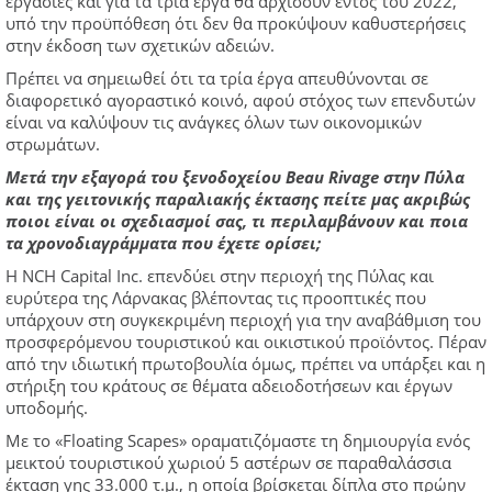
εργασίες και για τα τρία έργα θα αρχίσουν εντός του 2022,
υπό την προϋπόθεση ότι δεν θα προκύψουν καθυστερήσεις
στην έκδοση των σχετικών αδειών.
Πρέπει να σημειωθεί ότι τα τρία έργα απευθύνονται σε
διαφορετικό αγοραστικό κοινό, αφού στόχος των επενδυτών
είναι να καλύψουν τις ανάγκες όλων των οικονομικών
στρωμάτων.
Μετά την εξαγορά του ξενοδοχείου Beau Rivage στην Πύλα
και της γειτονικής παραλιακής έκτασης πείτε μας ακριβώς
ποιοι είναι οι σχεδιασμοί σας, τι περιλαμβάνουν και ποια
τα χρονοδιαγράμματα που έχετε ορίσει;
Η NCH Capital Inc. επενδύει στην περιοχή της Πύλας και
ευρύτερα της Λάρνακας βλέποντας τις προοπτικές που
υπάρχουν στη συγκεκριμένη περιοχή για την αναβάθμιση του
προσφερόμενου τουριστικού και οικιστικού προϊόντος. Πέραν
από την ιδιωτική πρωτοβουλία όμως, πρέπει να υπάρξει και η
στήριξη του κράτους σε θέματα αδειοδοτήσεων και έργων
υποδομής.
Με το «Floating Scapes» οραματιζόμαστε τη δημιουργία ενός
μεικτού τουριστικού χωριού 5 αστέρων σε παραθαλάσσια
έκταση γης 33.000 τ.μ., η οποία βρίσκεται δίπλα στο πρώην