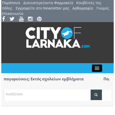
Παράπονα
Διανυκτερεύοντα Φαρμακεία
Kουβέντες της
πόλης
Εγγραφείτε στο Newsletter μας
Αρθογραφία
Γνώμες
Επικοινωνία
Close
γορεύσεις: Εκτός σχολείων εμβλήματα
Πορεία Μν
Αύριο η μ
γούστου: 44ο Φεστιβάλ Λευκάρων – Έναρξη /
Πρώτο κου
ΤΟΠΙΚΑ ΝΕΑ
λα
κομμάτων
ΑΤΖΕΝΤΑ