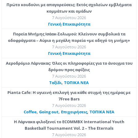
Πρώτο κουδούνι με απαγορεύσεις: Εκτός σχολείων εμβλήματα
κομμάτων και ομάδων
7 Αυγούστου 2026
Γενική Επικαιρότητα
Πορεία Μνήμης Ισάακ-Σολωμού: Κλείνουν συμβολικά τα
οδοφράγματα – Αύριο η μεγάλη πορεία «με οδηγό τη μνήμη»
7 Αυγούστου 2026
Γενική Επικαιρότητα
Αεροδρόμιο Λάρνακας: Όλες οι πληροφορίες για το άνοιγμα του
δρόμου προς αφίξεις
7 Αυγούστου 2026
,
Ταξίδι
ΤΟΠΙΚΑ ΝΕΑ
Pianta Cafe: Η υγιεινή επιλογή για κάθε στιγμή της ημέρας με
7Free Bars
7 Αυγούστου 2026
,
,
,
Coffee
Going out
Επιχειρήσεις
ΤΟΠΙΚΑ ΝΕΑ
Η Λάρνακα φιλοξενεί το ECOMMBX International Youth
Basketball Tournament Vol. 2 – The Eternals
7 Αυγούστου 2026