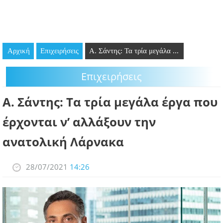
GOING OUT
ΕΠΙΧΕΙΡΗΣΕΙΣ
Αρχική
Επιχειρήσεις
Α. Σάντης: Τα τρία μεγάλα ...
ΘΕΣΕΙΣ ΕΡΓΑΣΙΑΣ
Επιχειρήσεις
PODCAST
Α. Σάντης: Τα τρία μεγάλα έργα που
ΠΡΟΣΩΠΑ
έρχονται ν’ αλλάξουν την
ΛΑΡΝΑΚΑ 2030
ανατολική Λάρνακα
ΣΥΝΔΕΣΜΟΙ
28/07/2021
14:26
ΠΕΡΙΣΣΟΤΕΡΑ