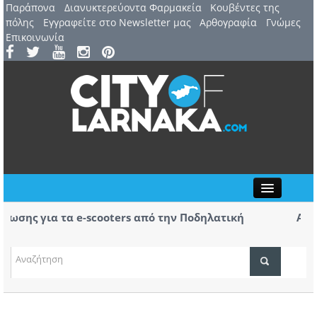
Παράπονα
Διανυκτερεύοντα Φαρμακεία
Kουβέντες της
πόλης
Εγγραφείτε στο Newsletter μας
Αρθογραφία
Γνώμες
Επικοινωνία
Close
ς για τα e-scooters από την Ποδηλατική
Αερ. Λάρ
αφίξεις 
(ΒΙΝΤΕΟ)
ΤΟΠΙΚΑ ΝΕΑ
ΑΤΖΕΝΤΑ