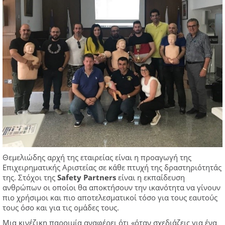
Θεμελιώδης αρχή της εταιρείας είναι η προαγωγή της
Επιχειρηματικής Αριστείας σε κάθε πτυχή της δραστηριότητάς
της. Στόχοι της
Safety
Partners
είναι η εκπαίδευση
ανθρώπων οι οποίοι θα αποκτήσουν την ικανότητα να γίνουν
πιο χρήσιμοι και πιο αποτελεσματικοί τόσο για τους εαυτούς
τους όσο και για τις ομάδες τους.
Μια κινέζικη παροιμία αναφέρει ότι «όταν σχεδιάζεις για ένα