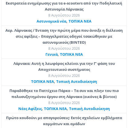
Εκστρατεία ενημέρωσης για τα e-scooters από την Ποδηλατική
Αστυνομία Λάρνακας
8 Αυγούστου 2026
,
Aστυνομικά νέα
ΤΟΠΙΚΑ ΝΕΑ
Αερ. Λάρνακας / Ένταση την πρώτη μέρα που άνοιξε η διέλευση
στις αφίξεις – Επαγγελματίες οδηγοί τσακώθηκαν με
αστυνομικούς (ΒΙΝΤΕΟ)
8 Αυγούστου 2026
,
Γενικά
ΤΟΠΙΚΑ ΝΕΑ
Λάρνακα: Αυτή η λεωφόρος κλείνει για την Γ’ φάση του
Αποχετευτικού συστήματος
8 Αυγούστου 2026
,
ΤΟΠΙΚΑ ΝΕΑ
Τοπική Αυτοδιοίκηση
Παραδόθηκε το Παττίχειο Πάρκο – Τα συν και πλην του πιο
πολυσυζητημένου έργου στη Λάρνακα (εικόνες & βίντεο)
8 Αυγούστου 2026
,
,
Νέες Αφίξεις
ΤΟΠΙΚΑ ΝΕΑ
Τοπική Αυτοδιοίκηση
Πρώτο κουδούνι με απαγορεύσεις: Εκτός σχολείων εμβλήματα
κομμάτων και ομάδων