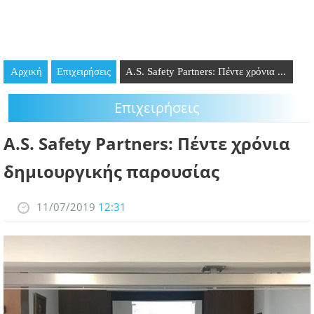
GOING OUT
ΕΠΙΧΕΙΡΗΣΕΙΣ
Αρχική
Επιχειρήσεις
A.S. Safety Partners: Πέντε χρόνια ...
ΘΕΣΕΙΣ ΕΡΓΑΣΙΑΣ
Επιχειρήσεις
PODCAST
A.S. Safety Partners: Πέντε χρόνια
ΠΡΟΣΩΠΑ
δημιουργικής παρουσίας
ΛΑΡΝΑΚΑ 2030
11/07/2019
12:31
ΣΥΝΔΕΣΜΟΙ
ΠΕΡΙΣΣΟΤΕΡΑ