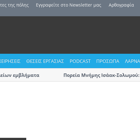
τες της πόλης
Εγγραφείτε στο Newsletter μας
Αρθογραφία
ΧΕΙΡΗΣΕΙΣ
ΘΕΣΕΙΣ ΕΡΓΑΣΙΑΣ
PODCAST
ΠΡΟΣΩΠΑ
ΛΑΡΝΑ
ίων εμβλήματα
Πορεία Μνήμης Ισάακ-Σολωμού: Κλ
Αύριο η μεγάλη πορεία «με οδηγό 