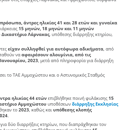
 πρόσωπα, άντρες ηλικίας 41 και 28 ετών και γυναίκα
διάρκειας
15 μηνών, 18 μηνών και 11 μηνών
 Δικαστήριο Λάρνακας
, υπόθεσης διάρρηξης κτηρίου,
ντες
είχαν συλληφθεί για αυτόφωρα αδικήματα
, από
σπαθούν να
αφαιρέσουν αλουμίνια, από τις
 Ιανουαρίου, 2023
, μετά από πληροφορία για διάρρηξη
νήσει το ΤΑΕ Αμμοχώστου και ο Αστυνομικός Σταθμός
ντρα ηλικίας 44 ετών
επιβλήθηκε ποινή φυλάκισης
15
καστήριο Αμμοχώστου
υποθέσεων
διάρρηξης Εκκλησίας
χθηκαν το
2023
, καθώς και
υπόθεσης κλοπής
024
.
 για δύο διαρρήξεις κτηρίων, που διαπράχθηκαν τον