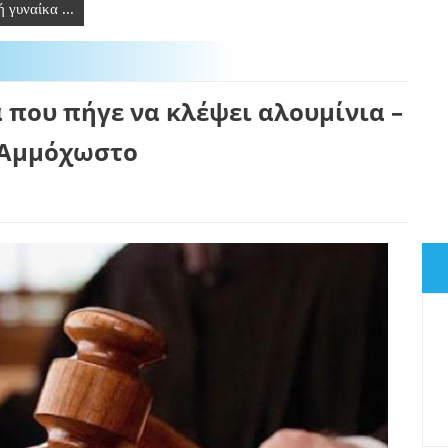
 γυναίκα ...
 που πήγε να κλέψει αλουμίνια –
ι Αμμόχωστο