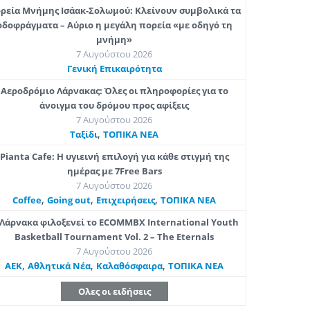
ρεία Μνήμης Ισάακ-Σολωμού: Κλείνουν συμβολικά τα
οδοφράγματα – Αύριο η μεγάλη πορεία «με οδηγό τη
μνήμη»
7 Αυγούστου 2026
Γενική Επικαιρότητα
Αεροδρόμιο Λάρνακας: Όλες οι πληροφορίες για το
άνοιγμα του δρόμου προς αφίξεις
7 Αυγούστου 2026
,
Ταξίδι
ΤΟΠΙΚΑ ΝΕΑ
Pianta Cafe: Η υγιεινή επιλογή για κάθε στιγμή της
ημέρας με 7Free Bars
7 Αυγούστου 2026
,
,
,
Coffee
Going out
Επιχειρήσεις
ΤΟΠΙΚΑ ΝΕΑ
Λάρνακα φιλοξενεί το ECOMMBX International Youth
Basketball Tournament Vol. 2 – The Eternals
7 Αυγούστου 2026
,
,
,
ΑΕΚ
Αθλητικά Νέα
Καλαθόσφαιρα
ΤΟΠΙΚΑ ΝΕΑ
Ολες οι ειδήσεις