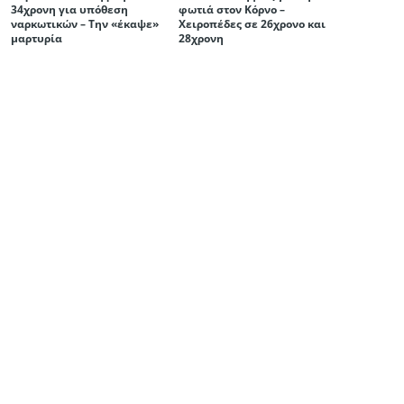
34χρονη για υπόθεση
φωτιά στον Κόρνο –
ναρκωτικών – Την «έκαψε»
Χειροπέδες σε 26χρονο και
μαρτυρία
28χρονη