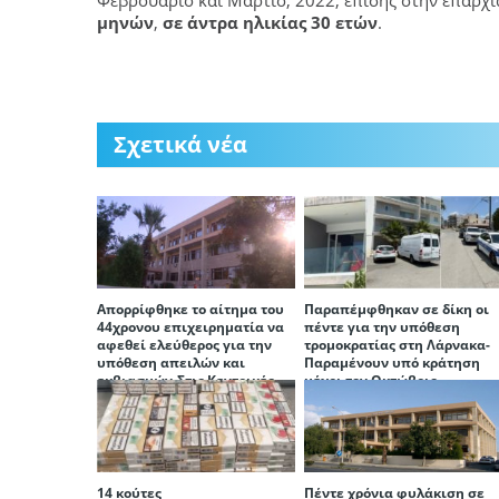
Φεβρουάριο και Μάρτιο, 2022, επίσης στην επαρχ
μηνών
,
σε άντρα ηλικίας 30 ετών
.
Σχετικά νέα
Απορρίφθηκε το αίτημα του
Παραπέμφθηκαν σε δίκη οι
44χρονου επιχειρηματία να
πέντε για την υπόθεση
αφεθεί ελεύθερος για την
τρομοκρατίας στη Λάρνακα-
υπόθεση απειλών και
Παραμένουν υπό κράτηση
εκβιασμών-Στις Κεντρικές
μέχρι τον Οκτώβριο
μέχρι τη δίκη
14 κούτες
Πέντε χρόνια φυλάκιση σε