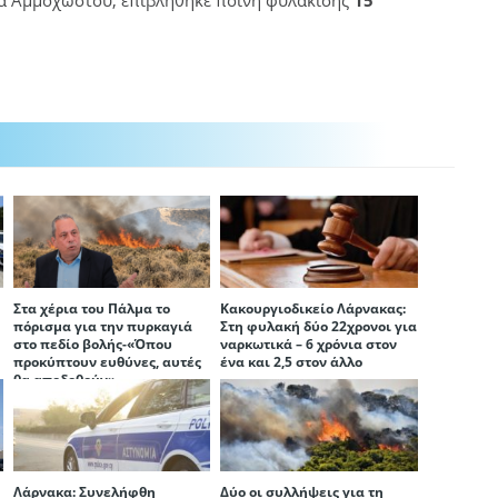
ία Αμμοχώστου, επιβλήθηκε ποινή φυλάκισης
15
Στα χέρια του Πάλμα το
Κακουργιοδικείο Λάρνακας:
πόρισμα για την πυρκαγιά
Στη φυλακή δύο 22χρονοι για
στο πεδίο βολής-«Όπου
ναρκωτικά – 6 χρόνια στον
προκύπτουν ευθύνες, αυτές
ένα και 2,5 στον άλλο
θα αποδοθούν»
Λάρνακα: Συνελήφθη
Δύο οι συλλήψεις για τη