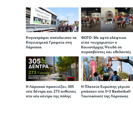
Κτηνοτρόφοι απέκλεισαν τα
ΦΩΤΟ: Με οφτό κλέφτικο
Κτηνιατρικά Γραφεία στη
είπε «ευχαριστώ» ο
Λάρνακα
Κοινοτάρχης Ψευδά σε
πυροσβέστες και εθελοντές
Η Λάρνακα πρασινίζει: 305
Η Πλατεία Ευρώπης γέμισε
νέα δέντρα και 273 ανθώνες
μπάσκετ στο 3×3 Basketball
στο νέο κέντρο της πόλης
Tournament της Λάρνακας