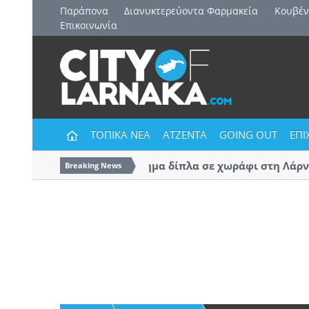
Παράπονα
Διανυκτερεύοντα Φαρμακεία
Kουβέν
Επικοινωνία
ΤΟΠΙΚΑ ΝΕΑ
ΑΤΖΕΝΤΑ
GOING OUT
ΕΠΙ
Στις φλόγες όχημα δίπλα σε χωράφι στη Λάρνακ
Breaking News
χειρότερα