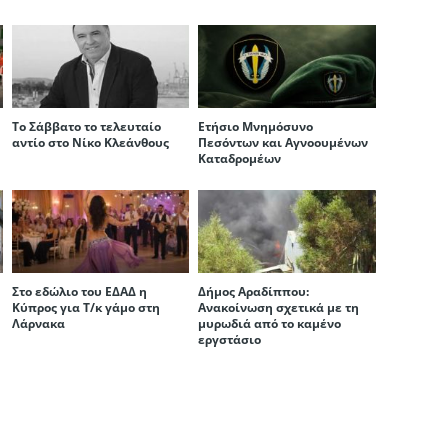
Το Σάββατο το τελευταίο
Eτήσιο Μνημόσυνο
αντίο στο Νίκο Κλεάνθους
Πεσόντων και Αγνοουμένων
Καταδρομέων
Στο εδώλιο του ΕΔΑΔ η
Δήμος Αραδίππου:
Κύπρος για Τ/κ γάμο στη
Ανακοίνωση σχετικά με τη
Λάρνακα
μυρωδιά από το καμένο
εργστάσιο