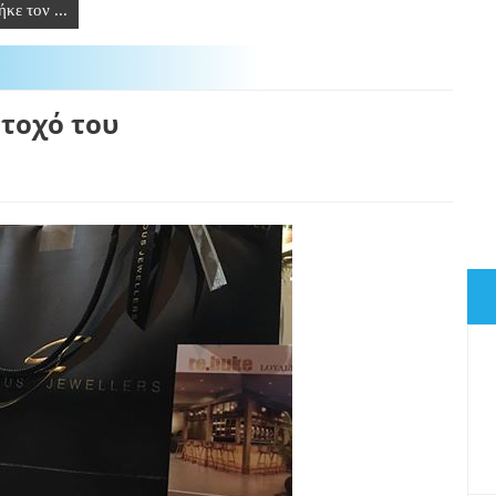
κε τον ...
άτοχό του