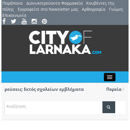
Παράπονα
Διανυκτερεύοντα Φαρμακεία
Kουβέντες της
πόλης
Εγγραφείτε στο Newsletter μας
Αρθογραφία
Γνώμες
Επικοινωνία
Close
εύσεις: Εκτός σχολείων εμβλήματα
Πορεία Μνήμη
Αύριο η μεγάλ
στου: 44ο Φεστιβάλ Λευκάρων – Έναρξη /
Πρώτο κουδού
ΤΟΠΙΚΑ ΝΕΑ
κομμάτων και
ΑΤΖΕΝΤΑ