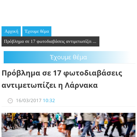
GOING OUT
ΕΠΙΧΕΙΡΗΣΕΙΣ
Αρχική
Έχουμε θέμα
ΘΕΣΕΙΣ ΕΡΓΑΣΙΑΣ
Πρόβλημα σε 17 φωτοδιαβάσεις αντιμετωπίζει ...
PODCAST
Έχουμε θέμα
ΠΡΟΣΩΠΑ
Πρόβλημα σε 17 φωτοδιαβάσεις
ΛΑΡΝΑΚΑ 2030
αντιμετωπίζει η Λάρνακα
ΣΥΝΔΕΣΜΟΙ
16/03/2017
10:32
ΠΕΡΙΣΣΟΤΕΡΑ