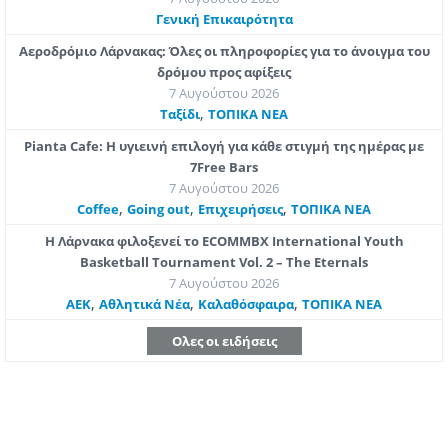
Γενική Επικαιρότητα
Αεροδρόμιο Λάρνακας: Όλες οι πληροφορίες για το άνοιγμα του
δρόμου προς αφίξεις
7 Αυγούστου 2026
,
Ταξίδι
ΤΟΠΙΚΑ ΝΕΑ
Pianta Cafe: Η υγιεινή επιλογή για κάθε στιγμή της ημέρας με
7Free Bars
7 Αυγούστου 2026
,
,
,
Coffee
Going out
Επιχειρήσεις
ΤΟΠΙΚΑ ΝΕΑ
Η Λάρνακα φιλοξενεί το ECOMMBX International Youth
Basketball Tournament Vol. 2 – The Eternals
7 Αυγούστου 2026
,
,
,
ΑΕΚ
Αθλητικά Νέα
Καλαθόσφαιρα
ΤΟΠΙΚΑ ΝΕΑ
Ολες οι ειδήσεις