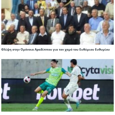
Θλίψη στην Ομόνοια Αραδίππου για τον χαμό του Ευθύμιου Ευθυμίου