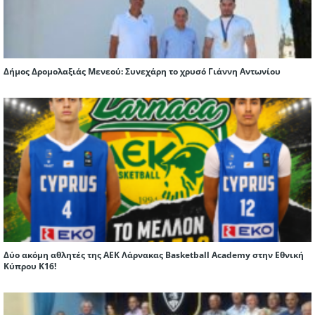
Δήμος Δρομολαξιάς Μενεού: Συνεχάρη το χρυσό Γιάννη Αντωνίου
Δύο ακόμη αθλητές της ΑΕΚ Λάρνακας Basketball Academy στην Εθνική
Κύπρου Κ16!