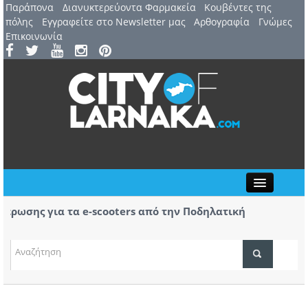
Παράπονα
Διανυκτερεύοντα Φαρμακεία
Kουβέντες της
πόλης
Εγγραφείτε στο Newsletter μας
Αρθογραφία
Γνώμες
Επικοινωνία
Close
ωσης για τα e-scooters από την Ποδηλατική
Αερ. 
ας
αφίξε
(ΒΙΝΤ
ΤΟΠΙΚΑ ΝΕΑ
ΑΤΖΕΝΤΑ