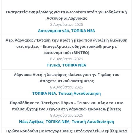
Εκστρατεία ενημέρωσης για τα e-scooters από την Ποδηλατική
Αστυνομία Λάρνακας
8 Αυγούστου 2026
,
Aστυνομικά νέα
ΤΟΠΙΚΑ ΝΕΑ
Αερ. Λάρνακας / Ένταση την πρώτη μέρα που άνοιξε η διέλευση
στις αφίξεις – Επαγγελματίες οδηγοί τσακώθηκαν με
αστυνομικούς (ΒΙΝΤΕΟ)
8 Αυγούστου 2026
,
Γενικά
ΤΟΠΙΚΑ ΝΕΑ
Λάρνακα: Αυτή η λεωφόρος κλείνει για την Γ’ φάση του
Αποχετευτικού συστήματος
8 Αυγούστου 2026
,
ΤΟΠΙΚΑ ΝΕΑ
Τοπική Αυτοδιοίκηση
Παραδόθηκε το Παττίχειο Πάρκο – Τα συν και πλην του πιο
πολυσυζητημένου έργου στη Λάρνακα (εικόνες & βίντεο)
8 Αυγούστου 2026
,
,
Νέες Αφίξεις
ΤΟΠΙΚΑ ΝΕΑ
Τοπική Αυτοδιοίκηση
Πρώτο κουδούνι με απαγορεύσεις: Εκτός σχολείων εμβλήματα