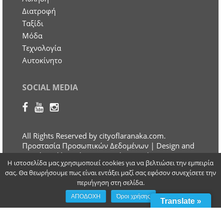
Διατροφή
Ταξίδι
Μόδα
Τεχνολογία
Αυτοκίνητο
SOCIAL MEDIA
All Rights Reserved by cityoflaranaka.com.
Προστασία Προσωπικών Δεδομένων
| Design and
Developed by Otherview Web & Marketing
Η ιστοσελίδα μας χρησιμοποιεί cookies για να βελτιώσει την εμπειρία
Solutions
σας. Θα θεωρήσουμε πως είναι εντάξει μαζί σας εφόσον συνεχίσετε την
περιήγηση στη σελίδα.
ΑΠΟΔΟΧΗ
Όροι χρήσης
Translate »