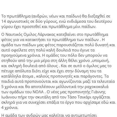
Το πρωτάθλημα (ανδρών, νέων και παίδων) θα διεξαχθεί σε
14 αγωνιστικές σε δύο γύρους, ενώ ενδιάμεσα του δευτέρου
γύρου έχει προστεθε
ί και πρωτάθλημα μίνι παίδων.
Ο Ναυτικός Ομιλος Λάρνακας κατεβαίνει στο πρωτάθλημα
φέτος για να κατακτήσει το πρωτάθλημα των παίδων . Η
αμάδα των παίδων μας φέτος παρουσιάζεται πολύ δυνατή και
αυτό οφείλετε στη πολύ καλή δουλειά που έγινε τα
προηγούμενα χρόνια. Η ομάδες του πόλο δεν μπορούν να
στηθούν από την μια μέρα στη άλλη θέλει χρόνο ,υπομονή,
και σκληρή δουλειά από όλους . Και σε αυτό ο όμιλος μας το
πέτυχε απόλυτα διότι είχε και έχει στην δύναμη του τα
κατάλληλα άτομα , καλούς προπονητές και παράγοντες. Τα
παιδιά αυτά προπονούνται και αγωνίζονται μαζί τα τελευταία
5 χρόνια και θα αποτελέσουν μελλοντικά την ραχοκοκαλιά
των ομάδων του ΝΟΛΑ . Ο νέος μας προπονητής Γιάννης
Ιωάννου πήρε την σκυτάλη από τον Τάσο Τσικάρι εργάζεται
σκληρά για να συνεχίσει επάξια το έργο που αρχίσαμε εδώ και
4 χρόνια.
Η αμάδα των ανδρών μας καλείται να αντιμετωπίσει