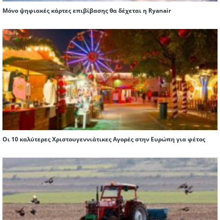
Μόνο ψηφιακές κάρτες επιβίβασης θα δέχεται η Ryanair
Οι 10 καλύτερες Χριστουγεννιάτικες Αγορές στην Ευρώπη για φέτος