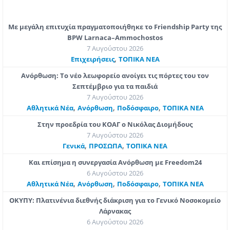
Με μεγάλη επιτυχία πραγματοποιήθηκε το Friendship Party της
BPW Larnaca–Ammochostos
7 Αυγούστου 2026
,
Επιχειρήσεις
ΤΟΠΙΚΑ ΝΕΑ
Ανόρθωση: Το νέο λεωφορείο ανοίγει τις πόρτες του τον
Σεπτέμβριο για τα παιδιά
7 Αυγούστου 2026
,
,
,
Αθλητικά Νέα
Ανόρθωση
Ποδόσφαιρο
ΤΟΠΙΚΑ ΝΕΑ
Στην προεδρία του ΚΟΑΓ ο Νικόλας Διομήδους
7 Αυγούστου 2026
,
,
Γενικά
ΠΡΟΣΩΠΑ
ΤΟΠΙΚΑ ΝΕΑ
Και επίσημα η συνεργασία Ανόρθωση με Freedom24
6 Αυγούστου 2026
,
,
,
Αθλητικά Νέα
Ανόρθωση
Ποδόσφαιρο
ΤΟΠΙΚΑ ΝΕΑ
ΟΚΥΠΥ: Πλατινένια διεθνής διάκριση για το Γενικό Νοσοκομείο
Λάρνακας
6 Αυγούστου 2026