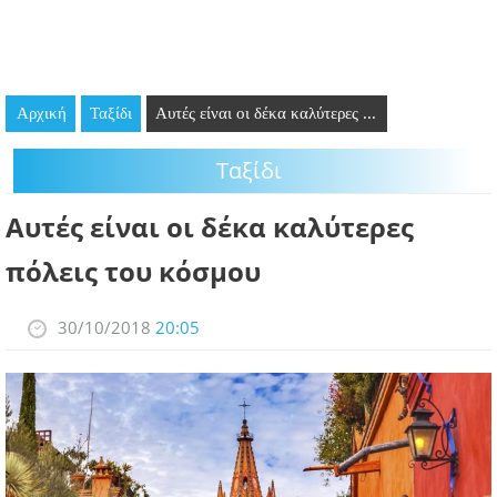
GOING OUT
ΕΠΙΧΕΙΡΗΣΕΙΣ
Αρχική
Ταξίδι
Αυτές είναι οι δέκα καλύτερες ...
ΘΕΣΕΙΣ ΕΡΓΑΣΙΑΣ
Ταξίδι
PODCAST
Αυτές είναι οι δέκα καλύτερες
ΠΡΟΣΩΠΑ
πόλεις του κόσμου
ΛΑΡΝΑΚΑ 2030
30/10/2018
20:05
ΣΥΝΔΕΣΜΟΙ
ΠΕΡΙΣΣΟΤΕΡΑ