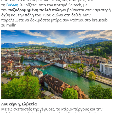
τη
Βιέννη
. Χωρίζεται από τον ποταμό Salzach, με
την
πεζοδρομημένη παλιά πόλη
να βρίσκεται στην αριστερή
όχθη και την πόλη του 19ου αιώνα στη δεξιά. Μην
παραλείψετε να δοκιμάσετε μπίρα σαν ντόπιοι στο bräustübl
zu mülln.
Λουκέρνη, Ελβετία
Με τις σκεπαστές της γέφυρες, τα κτίρια-πύργους και την