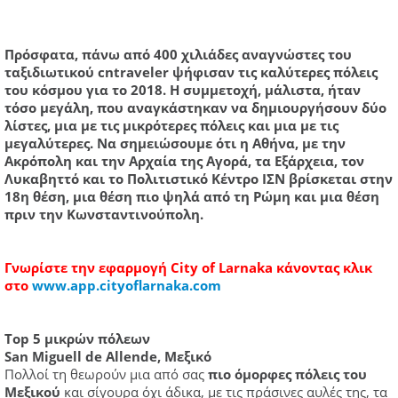
Πρόσφατα, πάνω από 400 χιλιάδες αναγνώστες του
ταξιδιωτικού cntraveler ψήφισαν τις καλύτερες πόλεις
του κόσμου για το 2018. Η συμμετοχή, μάλιστα, ήταν
τόσο μεγάλη, που αναγκάστηκαν να δημιουργήσουν δύο
λίστες, μια με τις μικρότερες πόλεις και μια με τις
μεγαλύτερες. Να σημειώσουμε ότι η Αθήνα, με την
Ακρόπολη και την Αρχαία της Αγορά, τα Εξάρχεια, τον
Λυκαβηττό και το Πολιτιστικό Κέντρο ΙΣΝ βρίσκεται στην
18η θέση, μια θέση πιο ψηλά από τη Ρώμη και μια θέση
πριν την Κωνσταντινούπολη.
Γνωρίστε την εφαρμογή City of Larn
aka κάνοντας
κλικ
στο
www.app.cityoflarnaka.com
Top 5 μικρών πόλεων
San Miguell de Allende, Μεξικό
Πολλοί τη θεωρούν μια από σας
πιο όμορφες πόλεις του
Μεξικού
και σίγουρα όχι άδικα, με τις πράσινες αυλές της, τα