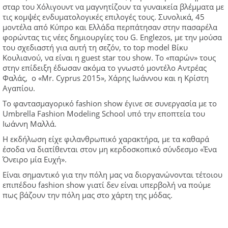
σταρ του Χόλιγουντ να μαγνητίζουν τα γυναικεία βλέμματα με
τις κομψές ενδυματολογικές επιλογές τους. Συνολικά, 45
μοντέλα από Κύπρο και Ελλάδα περπάτησαν στην πασαρέλα
φορώντας τις νέες δημιουργίες του G. Englezos, με την μούσα
του σχεδιαστή για αυτή τη σεζόν, το top model Βίκυ
Κουλιανού, να είναι η guest star του show. Το «παρών» τους
στην επίδειξη έδωσαν ακόμα το γνωστό μοντέλο Αντρέας
Φαλάς, ο «Mr. Cyprus 2015», Χάρης Ιωάννου και η Κρίστη
Αγαπίου.
Τo φαντασμαγορικό fashion show έγινε σε συνεργασία με το
Umbrella Fashion Modeling School υπό την εποπτεία του
Ιωάννη Μαλλά.
Η εκδήλωση είχε φιλανθρωπικό χαρακτήρα, με τα καθαρά
έσοδα να διατίθενται στον μη κερδοσκοπικό σύνδεσμο «Ένα
Όνειρο μία Ευχή».
Είναι σημαντικό για την πόλη μας να διοργανώνονται τέτοιου
επιπέδου fashion show γιατί δεν είναι υπερβολή να πούμε
πως βάζουν την πόλη μας στο χάρτη της μόδας.