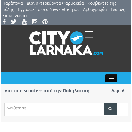
Παράπονα
Διανυκτερεύοντα Φαρμακεία
Kουβέντες της
πόλης
Εγγραφείτε στο Newsletter μας
Αρθογραφία
Γνώμες
Επικοινωνία
Close
e-scooters από την Ποδηλατική
Αερ. Λάρνακας / Έ
αφίξεις – Επαγγε
(ΒΙΝΤΕΟ)
ΤΟΠΙΚΑ ΝΕΑ
ΑΤΖΕΝΤΑ