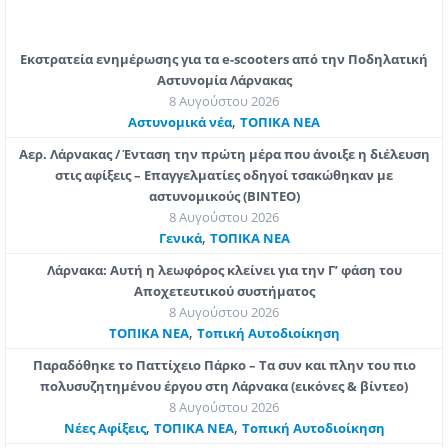
Εκστρατεία ενημέρωσης για τα e-scooters από την Ποδηλατική
Αστυνομία Λάρνακας
8 Αυγούστου 2026
,
Aστυνομικά νέα
ΤΟΠΙΚΑ ΝΕΑ
Αερ. Λάρνακας / Ένταση την πρώτη μέρα που άνοιξε η διέλευση
στις αφίξεις – Επαγγελματίες οδηγοί τσακώθηκαν με
αστυνομικούς (ΒΙΝΤΕΟ)
8 Αυγούστου 2026
,
Γενικά
ΤΟΠΙΚΑ ΝΕΑ
Λάρνακα: Αυτή η λεωφόρος κλείνει για την Γ’ φάση του
Αποχετευτικού συστήματος
8 Αυγούστου 2026
,
ΤΟΠΙΚΑ ΝΕΑ
Τοπική Αυτοδιοίκηση
Παραδόθηκε το Παττίχειο Πάρκο – Τα συν και πλην του πιο
πολυσυζητημένου έργου στη Λάρνακα (εικόνες & βίντεο)
8 Αυγούστου 2026
,
,
Νέες Αφίξεις
ΤΟΠΙΚΑ ΝΕΑ
Τοπική Αυτοδιοίκηση