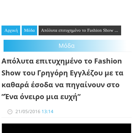
GOING OUT
ΕΠΙΧΕΙΡΗΣΕΙΣ
Αρχική
Μόδα
Απόλυτα επιτυχημένο το Fashion Show ...
ΘΕΣΕΙΣ ΕΡΓΑΣΙΑΣ
Μόδα
PODCAST
Απόλυτα επιτυχημένο το Fashion
ΠΡΟΣΩΠΑ
Show του Γρηγόρη Εγγλέζου με τα
ΛΑΡΝΑΚΑ 2030
καθαρά έσοδα να πηγαίνουν στο
ΣΥΝΔΕΣΜΟΙ
”Ένα όνειρο μια ευχή”
ΠΕΡΙΣΣΟΤΕΡΑ
21/05/2016
13:14