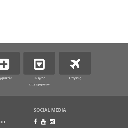
ρμακεία
Οδηγος
Πτήσεις
επιχειρησεων
SOCIAL MEDIA
εια