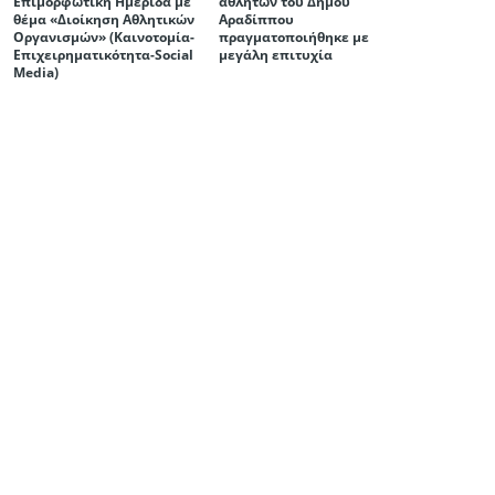
Επιμορφωτική Ημερίδα με
αθλητών του Δήμου
θέμα «Διοίκηση Αθλητικών
Αραδίππου
Οργανισμών» (Καινοτομία-
πραγματοποιήθηκε με
Επιχειρηματικότητα-Social
μεγάλη επιτυχία
Media)