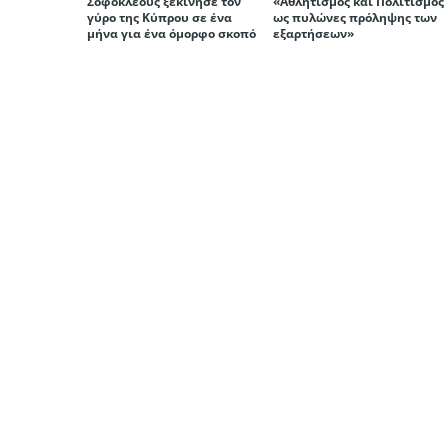
Σοφοκλέους ξεκίνησε τον
«Αθλητισμός και Πολιτισμός
γύρο της Κύπρου σε ένα
ως πυλώνες πρόληψης των
μήνα για ένα όμορφο σκοπό
εξαρτήσεων»