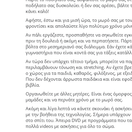
ποδήλατο σας δυσκολεύει ή δεν σας αρέσει, βάλτε
κάνει καλό!
Αφήστε, έστω και για μισή ώρα, το μωρό σας με τ
φροντίσει και απολαύστε λίγο πολύτιμο χρόνο μόνη
Αν πάλι εργάζεστε, προσπαθήστε να σηκωθείτε εγκα
πριν τη δουλειά ή ακόμη και να περπατήσετε. Πάρτ
βόλτα στο μεσημεριανό σας διάλειμμα. Εάν έχετε κ
γυμναστήρια που είναι κοντά σας για τάξεις κατάλλη
Αν τώρα δεν υπάρχει τέτοιο τμήμα, μπορείτε να πα
περιλαμβάνουν τόνωση και stretching. Αν έχετε βρ
ο χώρος για τα παιδιά, καθαρός, φιλόξενος, με εξ
Που δεν δέχονται άρρωστα παιδάκια και είναι εφοδ
βιβλία.
Οργανωθείτε με άλλες μητέρες. Είναι ένας όμορφος 
μαμάδες και να περνάτε χρόνο με το μωρό σας.
Ακόμη και λίγα λεπτά να κάνετε σκοινάκι ή ασκήσε
με την βοήθεια της τεχνολογίας. Σήμερα υπάρχουν 
στο σπίτι του. Άπειρα DVD με προγράμματα που ται
πολλά videos με ασκήσεις για όλο το σώμα.