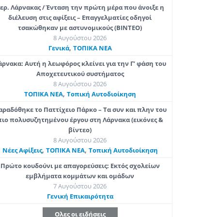
ερ. Λάρνακας / Ένταση την πρώτη μέρα που άνοιξε η
διέλευση στις αφίξεις – Επαγγελματίες οδηγοί
τσακώθηκαν με αστυνομικούς (ΒΙΝΤΕΟ)
8 Αυγούστου 2026
,
Γενικά
ΤΟΠΙΚΑ ΝΕΑ
άρνακα: Αυτή η λεωφόρος κλείνει για την Γ’ φάση του
Αποχετευτικού συστήματος
8 Αυγούστου 2026
,
ΤΟΠΙΚΑ ΝΕΑ
Τοπική Αυτοδιοίκηση
αραδόθηκε το Παττίχειο Πάρκο – Τα συν και πλην του
πιο πολυσυζητημένου έργου στη Λάρνακα (εικόνες &
βίντεο)
8 Αυγούστου 2026
,
,
Νέες Αφίξεις
ΤΟΠΙΚΑ ΝΕΑ
Τοπική Αυτοδιοίκηση
Πρώτο κουδούνι με απαγορεύσεις: Εκτός σχολείων
εμβλήματα κομμάτων και ομάδων
7 Αυγούστου 2026
Γενική Επικαιρότητα
Ολες οι ειδήσεις