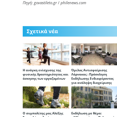
Πηγή: govastileto.gr
/
philenews.com
Σχετικά νέα
H ανάγκη ενίσχυσης της
Όμιλος Αντισφαίρισης
φυσικής δραστηριότητας και
Λάρνακας : Πρόσκληση
άσκησης των εργαζομένων
Εκδήλωσης Ενδιαφέροντος
για ανάληψη διαχείρισης
χώρου εστίασης
Ο συμπολίτης μας Αλέξης
Εκδήλωση με θέμα: