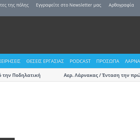
τες της πόλης
Εγγραφείτε στο Newsletter μας
Αρθογραφία
ΧΕΙΡΗΣΕΙΣ
ΘΕΣΕΙΣ ΕΡΓΑΣΙΑΣ
PODCAST
ΠΡΟΣΩΠΑ
ΛΑΡΝΑ
την Ποδηλατική
Αερ. Λάρνακας / Ένταση την πρώτη
αφίξεις – Επαγγελματίες οδηγοί 
(ΒΙΝΤΕΟ)