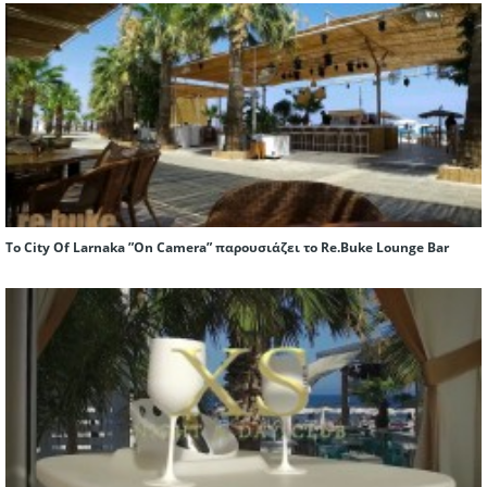
To City Of Larnaka ”On Camera” παρουσιάζει το Re.Buke Lounge Bar