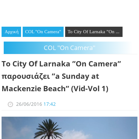
GOING OUT
ΕΠΙΧΕΙΡΗΣΕΙΣ
Αρχική
COL ''On Camera''
To City Of Larnaka ”On ...
ΘΕΣΕΙΣ ΕΡΓΑΣΙΑΣ
COL ''On Camera''
PODCAST
To City Of Larnaka ”On Camera”
ΠΡΟΣΩΠΑ
παρουσιάζει ”a Sunday at
ΛΑΡΝΑΚΑ 2030
Mackenzie Beach” (Vid-Vol 1)
ΣΥΝΔΕΣΜΟΙ
26/06/2016
17:42
ΠΕΡΙΣΣΟΤΕΡΑ