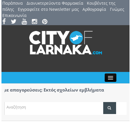
Παράπονα
Διανυκτερεύοντα Φαρμακεία
Kουβέντες της
πόλης
Εγγραφείτε στο Newsletter μας
Αρθογραφία
Γνώμες
Επικοινωνία
Close
ε απαγορεύσεις: Εκτός σχολείων εμβλήματα
Πορε
άδων
Αύρι
 7 Αυγούστου: 44ο Φεστιβάλ Λευκάρων – Έναρξη /
Πρώτ
ΤΟΠΙΚΑ ΝΕΑ
ρινέλλα
κομμ
ΑΤΖΕΝΤΑ