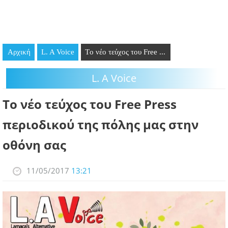
GOING OUT
ΕΠΙΧΕΙΡΗΣΕΙΣ
Αρχική
L. A Voice
Tο νέο τεύχος του Free ...
ΘΕΣΕΙΣ ΕΡΓΑΣΙΑΣ
L. A Voice
PODCAST
Tο νέο τεύχος του Free Press
ΠΡΟΣΩΠΑ
περιοδικού της πόλης μας στην
ΛΑΡΝΑΚΑ 2030
οθόνη σας
ΣΥΝΔΕΣΜΟΙ
11/05/2017
13:21
ΠΕΡΙΣΣΟΤΕΡΑ