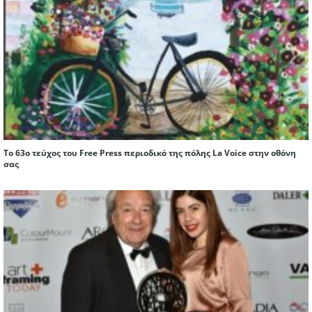
Το 63ο τεύχος του Free Press περιοδικό της πόλης La Voice στην οθόνη
σας