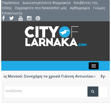
Παράπονα
Διανυκτερεύοντα Φαρμακεία
Kουβέντες της
πόλης
Εγγραφείτε στο Newsletter μας
Αρθογραφία
Γνώμες
Επικοινωνία
Close
 Μενεού: Συνεχάρη το χρυσό Γιάννη Αντωνίου
Εγκαινιά
ορολόγητα τσιγάρα βρέθηκαν σε ταξί με προορισμό
Λάρνα
ΤΟΠΙΚΑ ΝΕΑ
ΑΤΖΕΝΤΑ