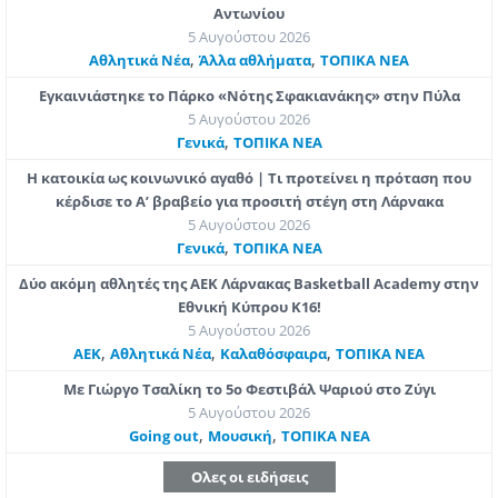
Αντωνίου
5 Αυγούστου 2026
,
,
Αθλητικά Νέα
Άλλα αθλήματα
ΤΟΠΙΚΑ ΝΕΑ
Εγκαινιάστηκε το Πάρκο «Νότης Σφακιανάκης» στην Πύλα
5 Αυγούστου 2026
,
Γενικά
ΤΟΠΙΚΑ ΝΕΑ
Η κατοικία ως κοινωνικό αγαθό | Τι προτείνει η πρόταση που
κέρδισε το Α’ βραβείο για προσιτή στέγη στη Λάρνακα
5 Αυγούστου 2026
,
Γενικά
ΤΟΠΙΚΑ ΝΕΑ
Δύο ακόμη αθλητές της ΑΕΚ Λάρνακας Basketball Academy στην
Εθνική Κύπρου Κ16!
5 Αυγούστου 2026
,
,
,
ΑΕΚ
Αθλητικά Νέα
Καλαθόσφαιρα
ΤΟΠΙΚΑ ΝΕΑ
Με Γιώργο Τσαλίκη το 5ο Φεστιβάλ Ψαριού στο Ζύγι
5 Αυγούστου 2026
,
,
Going out
Μουσική
ΤΟΠΙΚΑ ΝΕΑ
Ολες οι ειδήσεις