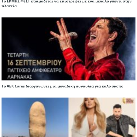
Το ΕΡΜΗΣ ΦΕΣΤ ετοιμάζεται να επιστρέψει με ένα μεγάλο γλέντι στην
πλατεία
Το AEK Cares διοργανώνει μια μοναδική συναυλία για καλό σκοπό