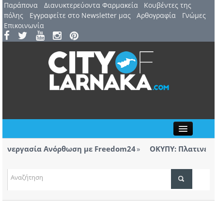
Παράπονα
Διανυκτερεύοντα Φαρμακεία
Kουβέντες της
πόλης
Εγγραφείτε στο Newsletter μας
Αρθογραφία
Γνώμες
Επικοινωνία
Close
νεργασία Ανόρθωση με Freedom24
ΟΚΥΠΥ: Πλατινένια δι
Λάρνακας
ΤΟΠΙΚΑ ΝΕΑ
νεργασία Ανόρθωση με Freedom24
ΑΤΖΕΝΤΑ