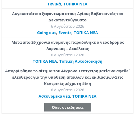
,
Γενικά
ΤΟΠΙΚΑ ΝΕΑ
Αυγουστιάτικο ξεφάντωμα στους Αγίους Βαβατσινιάς τον
Δεκαπενταύγουστο
6 Αυγούστου 2026
,
,
Going out
Εvents
ΤΟΠΙΚΑ ΝΕΑ
Μετά από 26 χρόνια αναμονής παραδόθηκε ο νέος δρόμος
Λάρνακας – Δεκέλειας
6 Αυγούστου 2026
,
ΤΟΠΙΚΑ ΝΕΑ
Τοπική Αυτοδιοίκηση
Απορρίφθηκε το αίτημα του 44χρονου επιχειρηματία να αφεθεί
ελεύθερος για την υπόθεση απειλών και εκβιασμών-Στις
Κεντρικές μέχρι τη δίκη
6 Αυγούστου 2026
,
Aστυνομικά νέα
ΤΟΠΙΚΑ ΝΕΑ
Ολες οι ειδήσεις