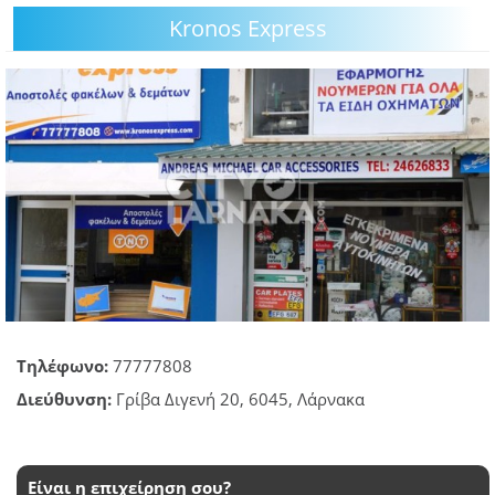
Kronos Express
GOING OUT
ΕΠΙΧΕΙΡΗΣΕΙΣ
ΘΕΣΕΙΣ ΕΡΓΑΣΙΑΣ
PODCAST
ΠΡΟΣΩΠΑ
ΛΑΡΝΑΚΑ 2030
ΣΥΝΔΕΣΜΟΙ
Τηλέφωνο:
77777808
ΠΕΡΙΣΣΟΤΕΡΑ
Διεύθυνση:
Γρίβα Διγενή 20, 6045, Λάρνακα
Είναι η επιχείρηση σου?