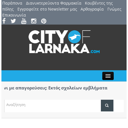
Παράπονα
Διανυκτερεύοντα Φαρμακεία
Kουβέντες της
πόλης
Εγγραφείτε στο Newsletter μας
Αρθογραφία
Γνώμες
Επικοινωνία
Close
νι με απαγορεύσεις: Εκτός σχολείων εμβλήματα
ι ομάδων
κευή 7 Αυγούστου: 44ο Φεστιβάλ Λευκάρων – Έναρξη /
ΤΟΠΙΚΑ ΝΕΑ
η Μαρινέλλα
ΑΤΖΕΝΤΑ